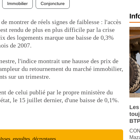
Immobilier
Conjoncture
Inf
e montrer de réels signes de faiblesse : l'accès
est rendu de plus en plus difficile par la crise
 prix des logements marque une baisse de 0,3%
mois de 2007.
estre, l'indice montrait une hausse des prix de
l'ampleur du retournement du marché immobilier,
nts sur un trimestre.
ent de celui publié par le propre ministère du
tat, le 15 juillet dernier, d'une baisse de 0,1%.
Les
tou
BTP
CONJ
Maza
alyses, enquêtes, décryptages…