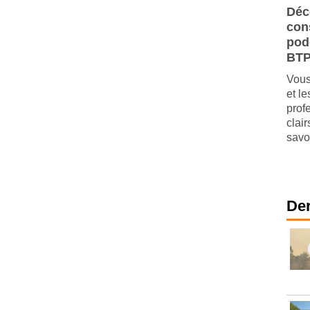
Déc
cons
pod
BT
Vous
et l
prof
clai
savo
Der