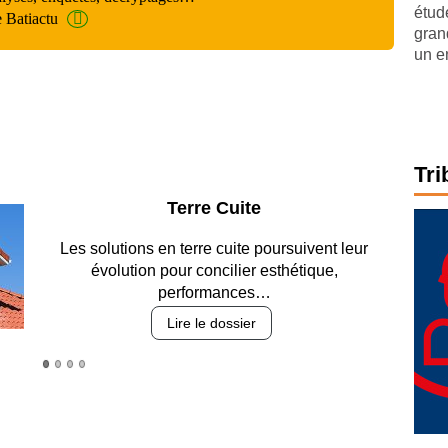
étude
e Batiactu
gran
un e
Tri
Parking et garages
Entre circulation, sécurisation des accès, durabilité
des revêtements et intégration…
Lire le dossier