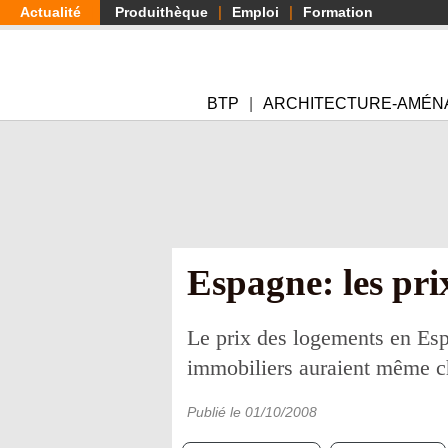
Aller
Actualité
Produithèque
Emploi
Formation
au
contenu
principal
BTP
ARCHITECTURE-AMÉN
Espagne: les pri
Le prix des logements en Espag
immobiliers auraient même c
Publié le
01/10/2008