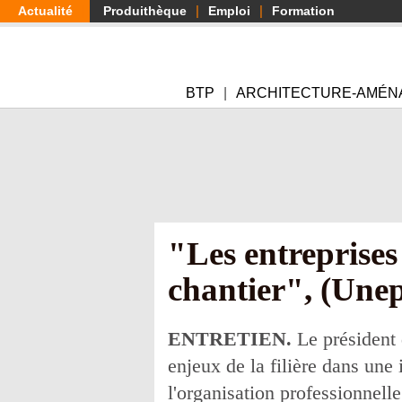
Aller
Actualité
Produithèque
Emploi
Formation
au
contenu
principal
BTP
ARCHITECTURE-AMÉN
"Les entreprises
chantier", (Une
ENTRETIEN.
Le président 
enjeux de la filière dans un
l'organisation professionnell