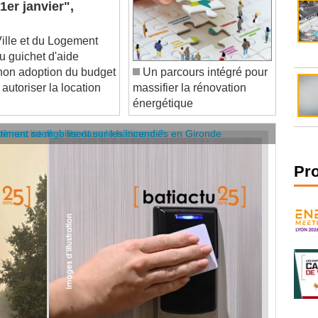
lle et du Logement
u guichet d'aide
 non adoption du budget
Un parcours intégré pour
 autoriser la location
massifier la rénovation
énergétique
âtiment se mobilisent sur les incendies en Gironde
stèmes intelligents dans le bâtiment ?
Pr