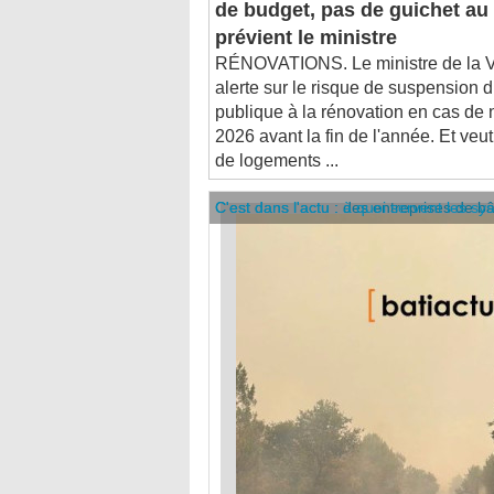
prévient le ministre
RÉNOVATIONS. Le ministre de la Vi
alerte sur le risque de suspension d
publique à la rénovation en cas de
2026 avant la fin de l'année. Et veut
de logements ...
C'est dans l'actu : des entreprises de b
C'est dans l'actu : à quoi servent les sy