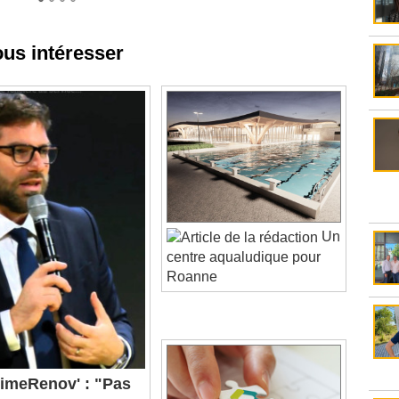
ous intéresser
Un
centre aqualudique pour
Roanne
meRenov' : "Pas
1er janvier",