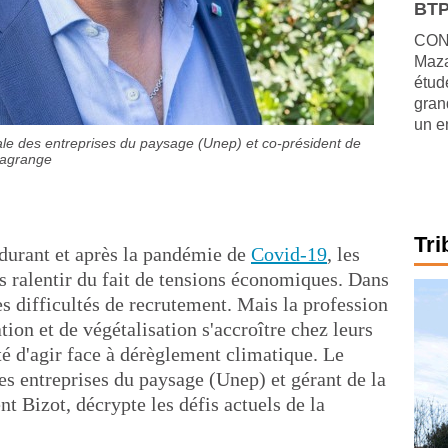
BTP
CONJ
Maza
étude
gran
un e
nale des entreprises du paysage (Unep) et co-président de
Lagrange
Tri
durant et après la pandémie de
Covid-19
, les
és ralentir du fait de tensions économiques. Dans
s difficultés de recrutement. Mais la profession
ation et de végétalisation s'accroître chez leurs
ité d'agir face à dérèglement climatique. Le
es entreprises du paysage (Unep) et gérant de la
nt Bizot, décrypte les défis actuels de la