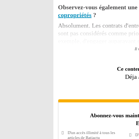
Observez-vous également une 
copropriétés
?
Absolument. Les contrats d'entr
sont pas considérés comme priori
exemple, d'engager auparavant d
Il
Ce conte
Déja
Abonnez-vous mainten
E
D'un accès illimité à tous les
D'
articles de Batiactu