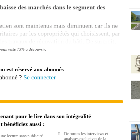
baisse des marchés dans le segment des
etien sont maintenus mais diminuent car ils ne
taires par les copropriétés qui choisissent, par
es travaux de rénovation du bâti. De surcroît,
 vous reste 73% à découvrir.
nu est réservé aux abonnés
 abonné ?
Se connecter
ant pour le lire dans son intégralité
t bénéficiez aussi :
De toutes les interviews et
une lecture sans publicité
analyses exclusives de la