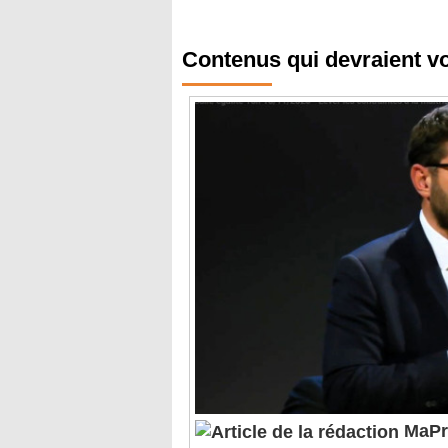
Contenus qui devraient v
MaPri
de budget, pas de guichet au 