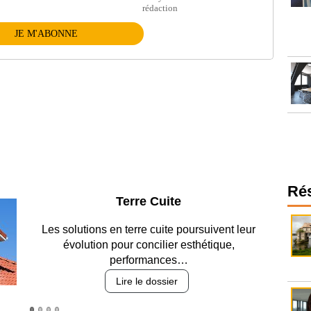
rédaction
JE M'ABONNE
Ré
Parking et garages
Entre circulation, sécurisation des accès, durabilité
des revêtements et intégration…
Lire le dossier