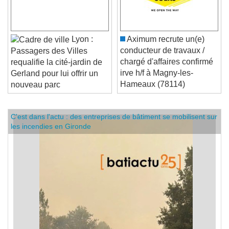
Lyon :
Aximum recrute un(e)
conducteur de travaux /
Passagers des Villes
chargé d'affaires confirmé
requalifie la cité-jardin de
irve h/f à Magny-les-
Gerland pour lui offrir un
Hameaux (78114)
nouveau parc
C'est dans l'actu : des entreprises de bâtiment se mobilisent sur
les incendies en Gironde