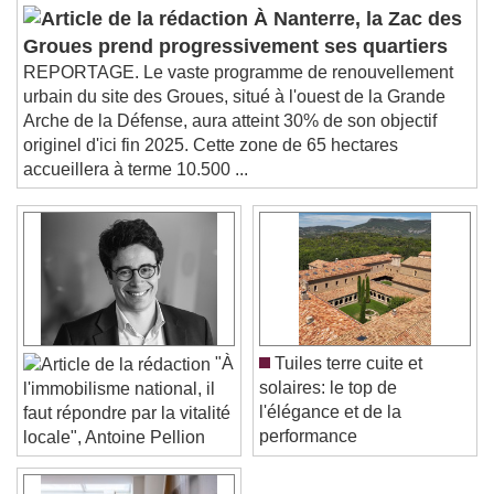
settings dialog
subtitles off
, selected
À Nanterre, la Zac des
Audio Track
Groues prend progressivement ses quartiers
REPORTAGE. Le vaste programme de renouvellement
Picture-in-Picture
Fullscreen
urbain du site des Groues, situé à l'ouest de la Grande
This is a modal window.
Arche de la Défense, aura atteint 30% de son objectif
Beginning of dialog window. Escape will cancel
originel d'ici fin 2025. Cette zone de 65 hectares
and close the window.
accueillera à terme 10.500 ...
Text
Color
Opacity
Text Background
Color
Opacity
Caption Area Background
"À
Tuiles terre cuite et
solaires: le top de
l'immobilisme national, il
Color
Opacity
l'élégance et de la
faut répondre par la vitalité
Font Size
performance
locale", Antoine Pellion