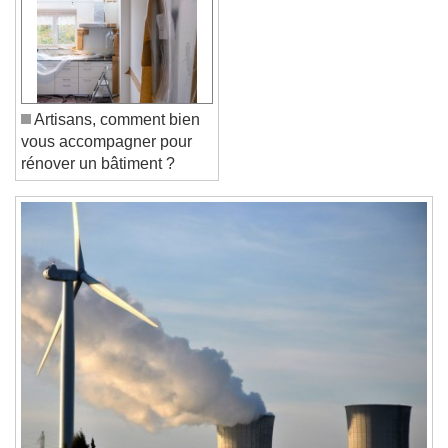
Text Edge Style
Font Family
Artisans, comment bien
vous accompagner pour
Reset
Done
rénover un bâtiment ?
Close Modal Dialog
End of dialog window.