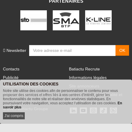
PARTENAIRES
Newsletter
Contacts
Batiactu Recrute
Publicité
Informations légales
UTILISATION DES COOKIES
Abonnement Batiactu
Site annonceurs
Notre site utilise des cookies afin de personnaliser le contenu pour vous
proposer des services et offres liés à vos centres d'intérêt, gérer les
Voir les contenus+ de Batiactu
Politique de confidentialité et
fonctionnalités de notre site et réaliser des analyses statistiques. En
poursuivant votre navigation, vous acceptez l’utilisation de ces cookies.
En
cookies
savoir plus
© 2026 Batiactu Groupe
J'ai compris