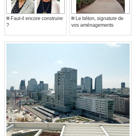
Play Video
Play
Skip Backward
Skip Forward
Unmute
Faut-il encore construire
Le béton, signature de
Current Time
0:00
?
vos aménagements
/
Duration
-:-
Loaded
:
0%
Stream Type
LIVE
Seek to live, currently behind live
LIVE
Remaining Time
-
0:00
1x
Playback Rate
Chapters
Chapters
Descriptions
descriptions off
, selected
Subtitles
subtitles settings
, opens subtitles