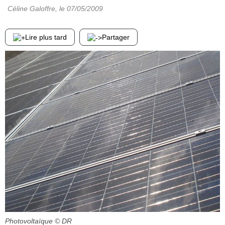
Céline Galoffre
, le
07/05/2009
Lire plus tard
Partager
Photovoltaïque
© DR