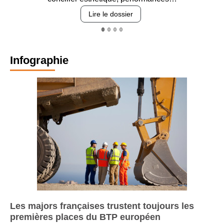
revêtements et int
sier
Lire le dossie
Infographie
Les majors françaises trustent toujours les
premières places du BTP européen