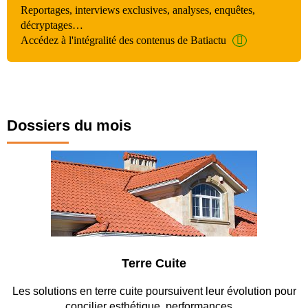
Reportages, interviews exclusives, analyses, enquêtes,
décryptages…
Accédez à l'intégralité des contenus de Batiactu
Dossiers du mois
ite
Parking et ga
suivent leur évolution pour
Entre circulation, sécurisation de
, performances…