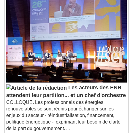
Remaining Time
-
0:00
1x
Playback Rate
Chapters
Chapters
Descriptions
descriptions off
, selected
Subtitles
subtitles settings
, opens subtitles
settings dialog
subtitles off
, selected
Audio Track
Les acteurs des ENR
attendent leur partition... et un chef d'orchestre
Picture-in-Picture
Fullscreen
This is a modal window.
COLLOQUE. Les professionnels des énergies
renouvelables se sont réunis pour échanger sur les
Beginning of dialog window. Escape will cancel
enjeux du secteur - réindustrialisation, financement,
and close the window.
politique énergétique -, exprimant leur besoin de clarté
Text
de la part du gouvernement. ...