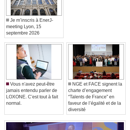
Je m’inscris à EnerJ-
meeting Lyon, 15
septembre 2026
Video Player is loading.
Play Video
Play
Skip Backward
Skip Forward
Vous n'avez peut-être
NGE et FACE signent la
Unmute
jamais entendu parler de
charte d’engagement
Current Time
0:00
LOXONE. C'est tout à fait
“Talents de France” en
/
normal.
faveur de l’égalité et de la
Duration
-:-
diversité
Loaded
:
0%
Stream Type
LIVE
Seek to live, currently behind live
LIVE