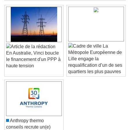
Color
Opacity
Text Background
Color
Opacity
Caption Area Background
La
Color
Opacity
Métropole Européenne de
En Australie, Vinci boucle
Font Size
Lille engage la
le financement d'un PPP à
requalification d’un de ses
haute tension
quartiers les plus pauvres
Text Edge Style
Font Family
Reset
Done
Anthropy thermo
Close Modal Dialog