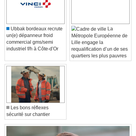
Color
Opacity
Text Background
Color
Opacity
Ubbak bordeaux recrute
La
Caption Area Background
un(e) dépanneur froid
Métropole Européenne de
commercial gms/semi
Lille engage la
Color
Opacity
industriel f/h à Côte-d'Or
requalification d’un de ses
Font Size
quartiers les plus pauvres
Text Edge Style
Font Family
Les bons réflexes
sécurité sur chantier
Reset
Done
Close Modal Dialog
End of dialog window.