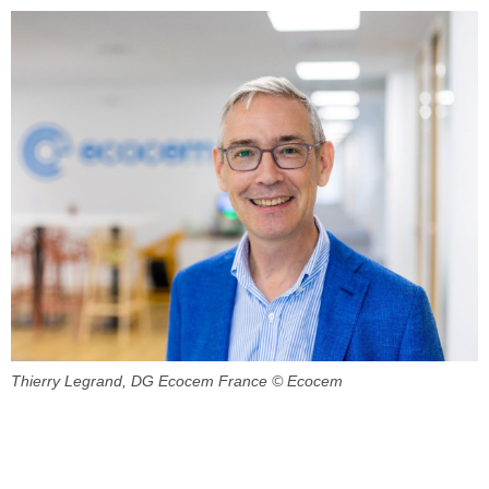
Thierry Legrand, DG Ecocem France
© Ecocem