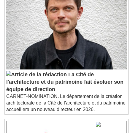
1x
Playback Rate
Chapters
Chapters
Descriptions
descriptions off
, selected
Subtitles
subtitles settings
, opens subtitles
settings dialog
subtitles off
, selected
La Cité de
Audio Track
l'architecture et du patrimoine fait évoluer son
Picture-in-Picture
Fullscreen
équipe de direction
This is a modal window.
CARNET-NOMINATION. Le département de la création
architecturale de la Cité de l'architecture et du patrimoine
Beginning of dialog window. Escape will cancel
and close the window.
accueillera un nouveau directeur en 2026.
Text