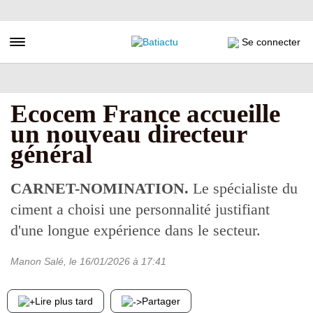
Aller
au
contenu
Toggle navigation
Se connecter
principal
Ecocem France accueille
un nouveau directeur
général
CARNET-NOMINATION.
Le spécialiste du
ciment a choisi une personnalité justifiant
d'une longue expérience dans le secteur.
Manon Salé
, le
16/01/2026
à 17:41
Lire plus tard
Partager