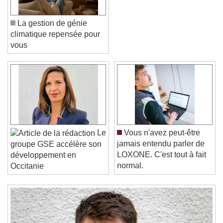
La gestion de génie
climatique repensée pour
vous
Video Player is loading.
Play Video
Play
Skip Backward
Skip Forward
Le
Vous n'avez peut-être
Unmute
jamais entendu parler de
groupe GSE accélère son
Current Time
0:00
LOXONE. C'est tout à fait
développement en
/
normal.
Occitanie
Duration
-:-
Loaded
:
0%
Stream Type
LIVE
Seek to live, currently behind live
LIVE
Remaining Time
-
0:00