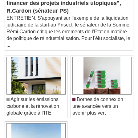
Picture-in-Picture
Fullscreen
financer des projets industriels utopiques",
This is a modal window.
R.Cardon (sénateur PS)
Beginning of dialog window. Escape will cancel
ENTRETIEN. S'appuyant sur l'exemple de la liquidation
and close the window.
judiciaire de la start-up Ynsect, le sénateur de la Somme
Text
Rémi Cardon critique les errements de l'État en matière
de politique de réindustrialisation. Pour l'élu socialiste, le
Color
Opacity
...
Text Background
Color
Opacity
Caption Area Background
Color
Opacity
Font Size
Agir sur les émissions
Bornes de connexion :
carbone et la rénovation
une avancée vers un
globale grâce à l'ITE
avenir plus vert
Text Edge Style