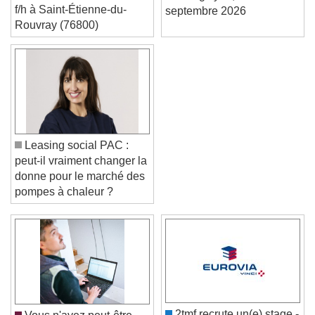
un(e) commercial itinérant
meeting Lyon, 15
f/h à Saint-Étienne-du-
septembre 2026
Rouvray (76800)
Leasing social PAC :
peut-il vraiment changer la
donne pour le marché des
pompes à chaleur ?
Video Player is loading.
Play Video
Play
Skip Backward
Skip Forward
Unmute