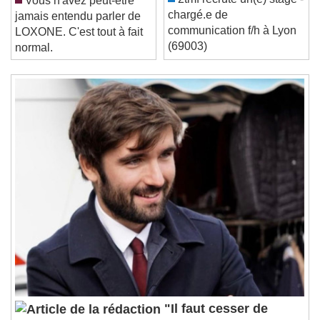
Current Time
0:00
2tmf recrute un(e) stage -
Vous n'avez peut-être
/
chargé.e de
jamais entendu parler de
Duration
-:-
communication f/h à Lyon
LOXONE. C'est tout à fait
Loaded
:
0%
(69003)
normal.
Stream Type
LIVE
Seek to live, currently behind live
LIVE
Remaining Time
-
0:00
1x
Playback Rate
Chapters
Chapters
Descriptions
descriptions off
, selected
Subtitles
subtitles settings
, opens subtitles
settings dialog
subtitles off
, selected
Audio Track
"Il faut cesser de