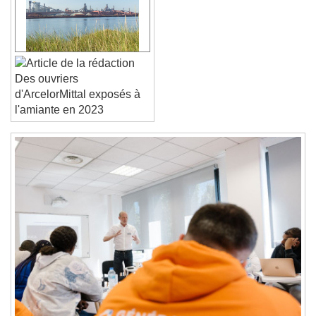
Font Family
Reset
Done
Close Modal Dialog
Des ouvriers
End of dialog window.
d'ArcelorMittal exposés à
l'amiante en 2023