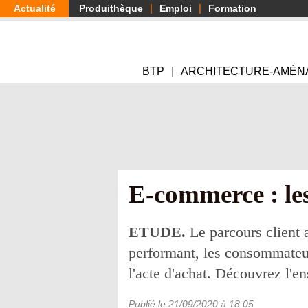
Aller
Actualité
Produithèque
Emploi
Formation
au
contenu
principal
BTP
ARCHITECTURE-AMÉN
E-commerce : les 
ETUDE.
Le parcours client 
performant, les consommateur
l'acte d'achat. Découvrez l'e
Publié le
21/09/2020
à 18:05