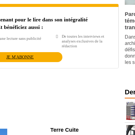
Paro
ant pour le lire dans son intégralité
tém
t bénéficiez aussi :
tra
De toutes les interviews et
Dans
une lecture sans publicité
analyses exclusives de la
arch
rédaction
défis
donn
JE M'ABONNE
les s
Der
Parking et garages