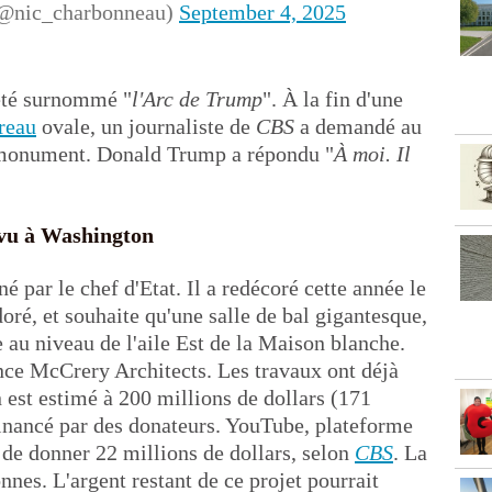
(@nic_charbonneau)
September 4, 2025
 été surnommé "
l'Arc de Trump
". À la fin d'une
reau
ovale, un journaliste de
CBS
a demandé au
ce monument. Donald Trump a répondu "
À moi. Il
évu à Washington
né par le chef d'Etat. Il a redécoré cette année le
ré, et souhaite qu'une salle de bal gigantesque,
e au niveau de l'aile Est de la Maison blanche.
ence McCrery Architects. Les travaux ont déjà
n est estimé à 200 millions de dollars (171
financé par des donateurs. YouTube, plateforme
 de donner 22 millions de dollars, selon
CBS
. La
nnes. L'argent restant de ce projet pourrait