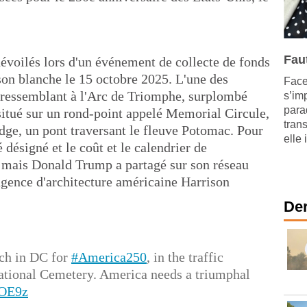
Faut
dévoilés lors d'un événement de collecte de fonds
son blanche le 15 octobre 2025. L'une des
Face 
ressemblant à l'Arc de Triomphe, surplombé
s’im
para
 situé sur un rond-point appelé Memorial Circule,
trans
ge, un pont traversant le fleuve Potomac. Pour
elle 
é désigné et le coût et le calendrier de
s mais Donald Trump a partagé sur son réseau
'agence d'architecture américaine Harrison
Der
rch in DC for
#America250
, in the traffic
 National Cemetery. America needs a triumphal
sOE9z