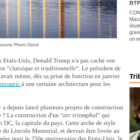
BTP
CONJ
Maza
étude
gran
un e
avone Photo-iStock
des Etats-Unis, Donald Trump n'a pas caché son
re "
classique et traditionnelle
". Le président de
avait même, dès sa prise de fonction en janvier
Tri
 recourir
à une certaine architecture pour les
 a depuis lancé plusieurs projets de construction
e ? La construction d'un "
arc triomphal
" qui
n DC, la capitale du pays. Cette arche de style
e du Lincoln Memorial, et devrait être livrée au
ées pour le 250e anniversaire des Etats-Unis, le