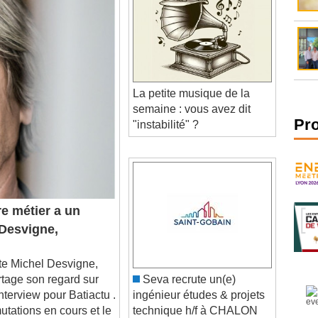
La petite musique de la
semaine : vous avez dit
"instabilité" ?
Pr
e métier a un
 Desvigne,
e Michel Desvigne,
rtage son regard sur
Seva recrute un(e)
interview pour Batiactu .
ingénieur études & projets
utations en cours et le
technique h/f à CHALON
SUR SAONE (71105)