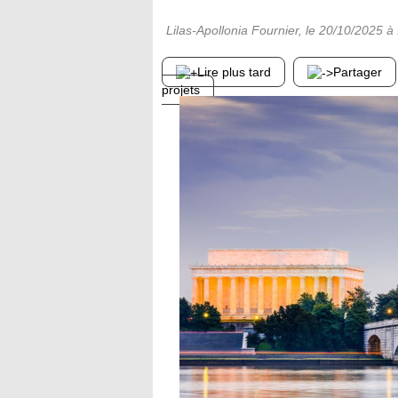
Lilas-Apollonia Fournier
, le
20/10/2025
à 
Lire plus tard
Partager
projets