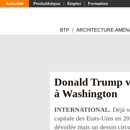
Aller
Actualité
Produithèque
Emploi
Formation
au
contenu
principal
BTP
ARCHITECTURE-AMÉN
Donald Trump ve
à Washington
INTERNATIONAL.
Déjà s
capitale des Etats-Unis en 20
dévoilée mais un dessin circu