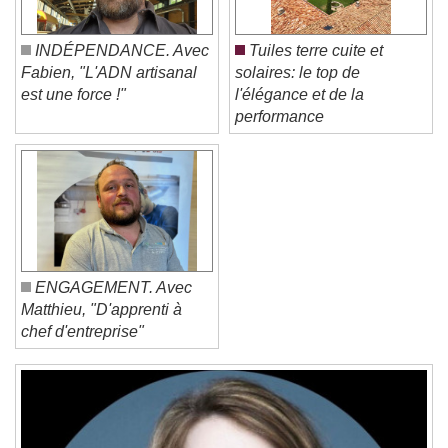
Caption Area Background
Color
Opacity
INDÉPENDANCE. Avec
Tuiles terre cuite et
Font Size
Fabien, "L'ADN artisanal
solaires: le top de
est une force !"
l'élégance et de la
performance
Text Edge Style
Font Family
Reset
Done
ENGAGEMENT. Avec
Close Modal Dialog
Matthieu, "D'apprenti à
End of dialog window.
chef d'entreprise"