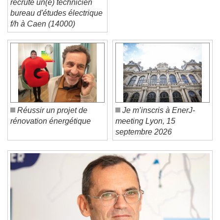
recrute un(e) technicien
bureau d'études électrique
f/h à Caen (14000)
Video Player is loading.
Play Video
Play
Skip Backward
Skip Forward
Unmute
Current Time
0:00
/
Réussir un projet de
Je m’inscris à EnerJ-
Duration
-:-
rénovation énergétique
meeting Lyon, 15
Loaded
:
0%
septembre 2026
Stream Type
LIVE
Seek to live, currently behind live
LIVE
Remaining Time
-
0:00
1x
Playback Rate
Chapters
Chapters