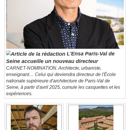
Descriptions
descriptions off
, selected
Subtitles
subtitles settings
, opens subtitles
settings dialog
subtitles off
, selected
Audio Track
L'Ensa Paris-Val de
Picture-in-Picture
Fullscreen
Seine accueille un nouveau directeur
This is a modal window.
CARNET-NOMINATION. Architecte, urbaniste,
Beginning of dialog window. Escape will cancel
enseignant… Celui qui deviendra directeur de l'École
and close the window.
nationale supérieure d'architecture de Paris-Val de
Text
Seine, à partir d'avril 2025, cumule les casquettes et les
expériences.
Color
Opacity
Text Background
Color
Opacity