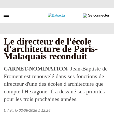
Aller
au
contenu
Toggle navigation
Se connecter
principal
Le directeur de l'école
d'architecture de Paris-
Malaquais reconduit
CARNET-NOMINATION.
Jean-Baptiste de
Froment est renouvelé dans ses fonctions de
directeur d'une des écoles d'architecture que
compte l'Hexagone. Il a dessiné ses priorités
pour les trois prochaines années.
L-A F.
, le
02/05/2025
à 12:26