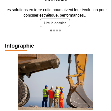
Parkin
cuite poursuivent leur évolution pour
Entre circulation, sécuri
sthétique, performances…
revêtement
Lire le dossier
Lire
Infographie