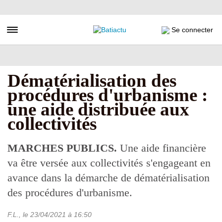
Aller
au
contenu
Toggle navigation
Se connecter
principal
Dématérialisation des
procédures d'urbanisme :
une aide distribuée aux
collectivités
MARCHES PUBLICS.
Une aide financière
va être versée aux collectivités s'engageant en
avance dans la démarche de dématérialisation
des procédures d'urbanisme.
F.L.
, le
23/04/2021
à 16:50