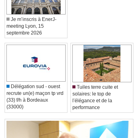
Je m’inscris à EnerJ-
meeting Lyon, 15
septembre 2026
Video Player is loading.
Play Video
Play
Skip Backward
Skip Forward
Délégation sud - ouest
Tuiles terre cuite et
Unmute
recrute un(e) maçon tp vrd
solaires: le top de
Current Time
0:00
(33) f/h à Bordeaux
l'élégance et de la
/
(33000)
performance
Duration
-:-
Loaded
:
0%
Stream Type
LIVE
Seek to live, currently behind live
LIVE
Remaining Time
-
0:00