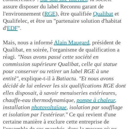
assure disposer du label Reconnu garant de
l'environnement (
RGE
), être qualifiée
Qualibat
et
Qualifelec, et être un "partenaire solution d'habitat
d'
EDF
".
Mais, nous a informé
Alain Maugard
, président de
Qualibat, en soirée, l'organisme de qualification a
réagi.
"Nous avons passé cette société en
commission supérieure Qualibat, celle qui statue
pour conserver ou retirer un label RGE à une
entité"
, explique-t-il à
Batiactu
.
"Et nous avons
décidé de lui enlever les six qualifications RGE dont
elles disposait, à savoir menuiseries extérieures,
chauffe-eau thermodynamique,
pompe à chaleur
,
installation
photovoltaïque
, isolation par soufflage
et isolation par l'extérieur."
Ce qui revient d'une
certaine manière à exclure cette entreprise de
l'ensemble de ces marchés, dans la mesure où ne