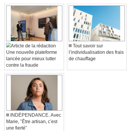
Color
Opacity
Text Background
Color
Opacity
Caption Area Background
Tout savoir sur
Color
Opacity
l’individualisation des frais
Une nouvelle plateforme
Font Size
de chauffage
lancée pour mieux lutter
contre la fraude
Text Edge Style
Font Family
Reset
Done
INDÉPENDANCE. Avec
Marie, "Être artisan, c'est
Close Modal Dialog
une fierté"
End of dialog window.