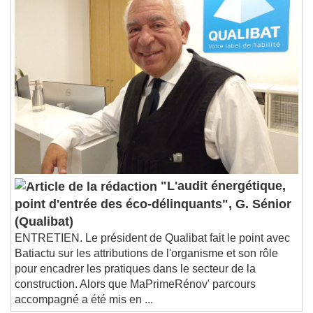
1x
Playback Rate
Chapters
Chapters
Descriptions
descriptions off
, selected
Subtitles
subtitles settings
, opens subtitles
settings dialog
subtitles off
, selected
"L'audit énergétique,
Audio Track
point d'entrée des éco-délinquants", G. Sénior
Picture-in-Picture
Fullscreen
(Qualibat)
This is a modal window.
ENTRETIEN. Le président de Qualibat fait le point avec
Batiactu sur les attributions de l'organisme et son rôle
Beginning of dialog window. Escape will cancel
pour encadrer les pratiques dans le secteur de la
and close the window.
construction. Alors que MaPrimeRénov' parcours
Text
accompagné a été mis en ...