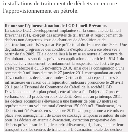
installations de traitement de déchets ou encore
l'approvisionnement en pétrole.
Retour sur l'épineuse situation de LGD Limeil-Brévannes
La société LGD Developpement implantée sur la commune de Limeil-
Brévannes (91), exerçait des activités de tri, transit et regroupement de
déchets non dangereux issus de chantiers de démolition et de
construction, autorisées par arrêté préfectoral du 16 novembre 2005. Une
dégradation progressive des conditions d'exploitation a été observée à
partir de fin 2009. Elle a donné lieu à la mise en œuvre à l'encontre de
l'exploitant des sanctions prévues en application de l'article L. 514-1 du
code de l'environnement, et notamment la suspension de l'activité par
arrêté préfectoral du 15 novembre 2010, ainsi que la consignation d'une
somme de 9 millions d'euros le 27 janvier 2011 correspondant au coût
d'évacuation des déchets accumulés. Cette action est cependant restée
infructueuse en raison de la liquidation judiciaire prononcée le 28 avril
2011 par le Tribunal de Commerce de Créteil de la société LGD
Developpement. Au plan pénal, cette affaire a fait l'objet de 7 procès-
verbaux, dont 3 procès-verbaux de délit. Résultat : au printemps 2011,
les déchets accumulés s'élevaient à une hauteur de plus 20 mètres et
représentaient un volume total d'environ 150.000 m3. Finalement, les
déchets ont été évacués en septembre 2011. Un programme a été mis en
place avec aménagement de zones de stockage temporaires autour du site
pour les déchets en attente d'évacuation, extraction progressive des
déchets présents sur le site, leur refroidissement, tri, chargement et leur
transport vers les centres de traitement. L'évacuation totale des déchets