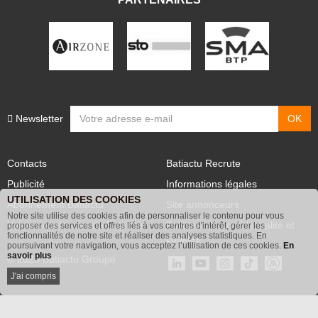
PARTENAIRES
Newsletter
Contacts
Batiactu Recrute
Publicité
Informations légales
UTILISATION DES COOKIES
Abonnement Batiactu
Site annonceurs
Notre site utilise des cookies afin de personnaliser le contenu pour vous
proposer des services et offres liés à vos centres d'intérêt, gérer les
Voir les contenus+ de Batiactu
Politique de confidentialité et
fonctionnalités de notre site et réaliser des analyses statistiques. En
poursuivant votre navigation, vous acceptez l’utilisation de ces cookies.
En
cookies
savoir plus
© 2026 Batiactu Groupe
J'ai compris