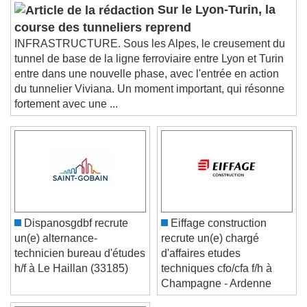
Sur le Lyon-Turin, la
Picture-in-Picture
Fullscreen
course des tunneliers reprend
This is a modal window.
INFRASTRUCTURE. Sous les Alpes, le creusement du
Beginning of dialog window. Escape will cancel
tunnel de base de la ligne ferroviaire entre Lyon et Turin
and close the window.
entre dans une nouvelle phase, avec l'entrée en action
Text
du tunnelier Viviana. Un moment important, qui résonne
fortement avec une ...
Color
Opacity
Text Background
Color
Opacity
Caption Area Background
Color
Opacity
Dispanosgdbf recrute
Eiffage construction
Font Size
un(e) alternance-
recrute un(e) chargé
technicien bureau d'études
d'affaires etudes
h/f à Le Haillan (33185)
techniques cfo/cfa f/h à
Text Edge Style
Champagne - Ardenne