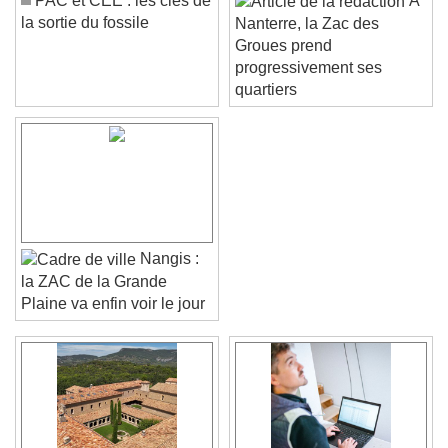
PAC et CEE : les clés de
À
la sortie du fossile
Nanterre, la Zac des
Groues prend
progressivement ses
quartiers
Nangis :
la ZAC de la Grande
Plaine va enfin voir le jour
Video Player is loading.
Play Video
Play
Skip Backward
Skip Forward