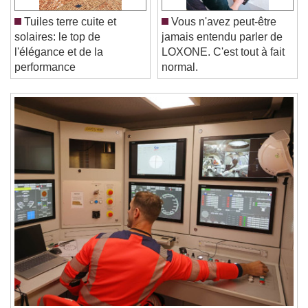
Unmute
Current Time
0:00
Tuiles terre cuite et
Vous n'avez peut-être
/
solaires: le top de
jamais entendu parler de
Duration
-:-
l'élégance et de la
LOXONE. C'est tout à fait
Loaded
:
0%
Stream Type
LIVE
performance
normal.
Seek to live, currently behind live
LIVE
Remaining Time
-
0:00
1x
Playback Rate
Chapters
Chapters
Descriptions
descriptions off
, selected
Subtitles
subtitles settings
, opens subtitles
settings dialog
subtitles off
, selected
Audio Track