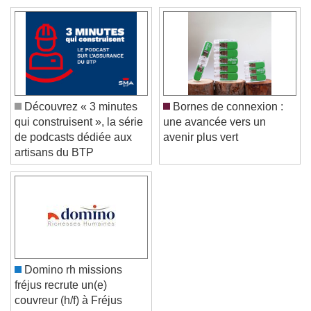
Text Background
Color
Opacity
Caption Area Background
Color
Opacity
Font Size
Découvrez « 3 minutes
Bornes de connexion :
qui construisent », la série
une avancée vers un
de podcasts dédiée aux
avenir plus vert
Text Edge Style
artisans du BTP
Font Family
Reset
Done
Close Modal Dialog
Domino rh missions
End of dialog window.
fréjus recrute un(e)
couvreur (h/f) à Fréjus