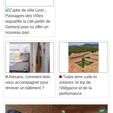
Lyon :
Passagers des Villes
requalifie la cité-jardin de
Gerland pour lui offrir un
nouveau parc
Video Player is loading.
Play Video
Play
Skip Backward
Skip Forward
Unmute
Current Time
0:00
/
Artisans, comment bien
Tuiles terre cuite et
Duration
-:-
vous accompagner pour
solaires: le top de
Loaded
:
0%
rénover un bâtiment ?
l'élégance et de la
Stream Type
LIVE
performance
Seek to live, currently behind live
LIVE
Remaining Time
-
0:00
1x