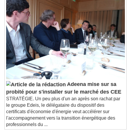
Playback Rate
Chapters
Chapters
Descriptions
descriptions off
, selected
Subtitles
subtitles settings
, opens subtitles
settings dialog
subtitles off
, selected
Audio Track
Picture-in-Picture
Fullscreen
Adeena mise sur sa
This is a modal window.
probité pour s'installer sur le marché des CEE
Beginning of dialog window. Escape will cancel
STRATÉGIE. Un peu plus d'un an après son rachat par
and close the window.
le groupe Edeis, le délégataire du dispositif des
Text
certificats d'économie d'énergie veut accélérer sur
l'accompagnement vers la transition énergétique des
Color
Opacity
professionnels du ...