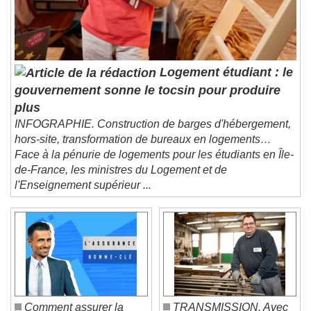
Subtitles
subtitles settings
, opens subtitles
settings dialog
subtitles off
, selected
Audio Track
Logement étudiant : le
gouvernement sonne le tocsin pour produire
Picture-in-Picture
Fullscreen
plus
This is a modal window.
INFOGRAPHIE. Construction de barges d'hébergement,
Beginning of dialog window. Escape will cancel
hors-site, transformation de bureaux en logements…
and close the window.
Face à la pénurie de logements pour les étudiants en Île-
Text
de-France, les ministres du Logement et de
l'Enseignement supérieur ...
Color
Opacity
Text Background
Color
Opacity
Caption Area Background
Color
Opacity