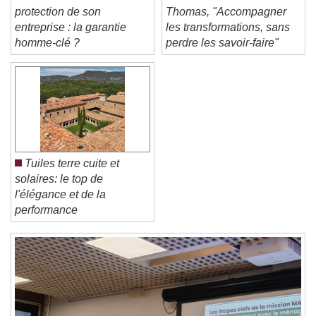
Comment assurer la
TRANSMISSION. Avec
Font Size
protection de son
Thomas, "Accompagner
entreprise : la garantie
les transformations, sans
homme-clé ?
perdre les savoir-faire"
Text Edge Style
Font Family
Reset
Done
Tuiles terre cuite et
Close Modal Dialog
solaires: le top de
End of dialog window.
l'élégance et de la
performance