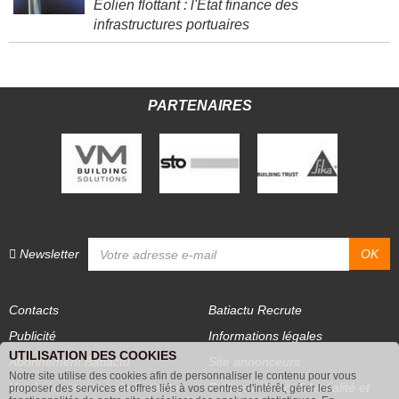
Éolien flottant : l'État finance des
infrastructures portuaires
PARTENAIRES
Newsletter
Contacts
Batiactu Recrute
Publicité
Informations légales
UTILISATION DES COOKIES
Abonnement Batiactu
Site annonceurs
Notre site utilise des cookies afin de personnaliser le contenu pour vous
proposer des services et offres liés à vos centres d'intérêt, gérer les