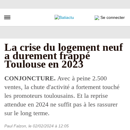
Aller
au
contenu
Toggle navigation
Se connecter
principal
La crise du logement neuf
a durement frappé
Toulouse en 2023
CONJONCTURE.
Avec à peine 2.500
ventes, la chute d'activité a fortement touché
les promoteurs toulousains. Et la reprise
attendue en 2024 ne suffit pas à les rassurer
sur le long terme.
Paul Falzon
, le
02/02/2024
à 12:05