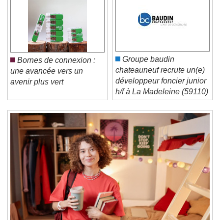
Video Player is loading.
Play Video
Play
Skip Backward
Skip Forward
Unmute
Groupe baudin
Bornes de connexion :
Current Time
0:00
chateauneuf recrute un(e)
une avancée vers un
/
développeur foncier junior
avenir plus vert
Duration
-:-
h/f à La Madeleine (59110)
Loaded
:
0%
Stream Type
LIVE
Seek to live, currently behind live
LIVE
Remaining Time
-
0:00
1x
Playback Rate
Chapters
Chapters
Descriptions
descriptions off
, selected