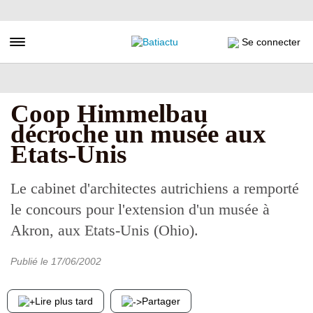
Aller
au
contenu
Toggle navigation
Se connecter
principal
Coop Himmelbau
décroche un musée aux
Etats-Unis
Le cabinet d'architectes autrichiens a remporté
le concours pour l'extension d'un musée à
Akron, aux Etats-Unis (Ohio).
Publié le
17/06/2002
Lire plus tard
Partager