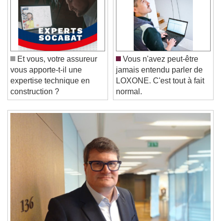
Video Player is loading.
Play Video
Play
Skip Backward
Skip Forward
Unmute
Current Time
0:00
Et vous, votre assureur
Vous n'avez peut-être
/
vous apporte-t-il une
jamais entendu parler de
Duration
-:-
expertise technique en
LOXONE. C'est tout à fait
Loaded
:
0%
Stream Type
LIVE
construction ?
normal.
Seek to live, currently behind live
LIVE
Remaining Time
-
0:00
1x
Playback Rate
Chapters
Chapters
Descriptions
descriptions off
, selected
Subtitles