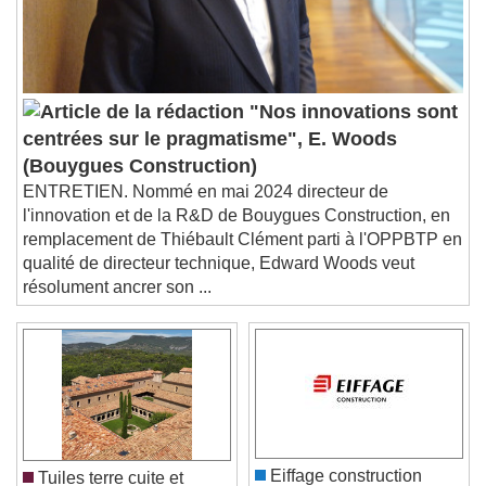
subtitles settings
, opens subtitles
settings dialog
subtitles off
, selected
Audio Track
"Nos innovations sont
Picture-in-Picture
Fullscreen
centrées sur le pragmatisme", E. Woods
This is a modal window.
(Bouygues Construction)
Beginning of dialog window. Escape will cancel
ENTRETIEN. Nommé en mai 2024 directeur de
and close the window.
l'innovation et de la R&D de Bouygues Construction, en
Text
remplacement de Thiébault Clément parti à l'OPPBTP en
qualité de directeur technique, Edward Woods veut
Color
Opacity
résolument ancrer son ...
Text Background
Color
Opacity
Caption Area Background
Color
Opacity
Font Size