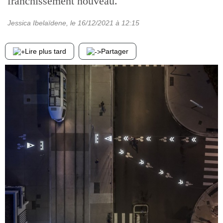
franchissement nouveau.
Jessica Ibelaïdene
, le
16/12/2021
à 12:15
Lire plus tard
Partager