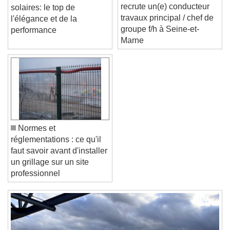
Eiffage construction
Tuiles terre cuite et
recrute un(e) conducteur
solaires: le top de
travaux principal / chef de
l'élégance et de la
Text Edge Style
groupe f/h à Seine-et-
performance
Marne
Font Family
Reset
Done
Close Modal Dialog
End of dialog window.
Normes et
réglementations : ce qu'il
faut savoir avant d'installer
un grillage sur un site
professionnel