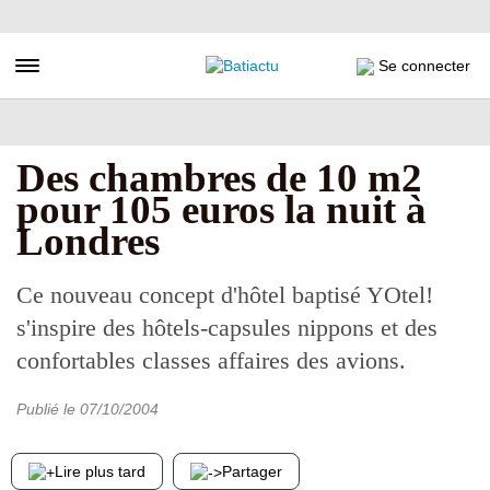
Aller
au
contenu
Toggle navigation
Se connecter
principal
Des chambres de 10 m2
pour 105 euros la nuit à
Londres
Ce nouveau concept d'hôtel baptisé YOtel!
s'inspire des hôtels-capsules nippons et des
confortables classes affaires des avions.
Publié le
07/10/2004
Lire plus tard
Partager