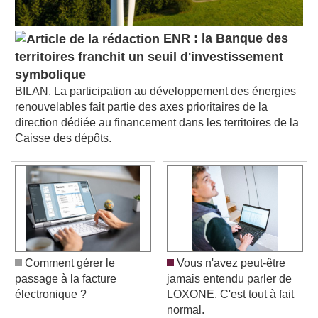
subtitles off
, selected
Audio Track
ENR : la Banque des
Picture-in-Picture
Fullscreen
territoires franchit un seuil d'investissement
This is a modal window.
symbolique
Beginning of dialog window. Escape will cancel
BILAN. La participation au développement des énergies
and close the window.
renouvelables fait partie des axes prioritaires de la
Text
direction dédiée au financement dans les territoires de la
Caisse des dépôts.
Color
Opacity
Text Background
Color
Opacity
Caption Area Background
Color
Opacity
Comment gérer le
Vous n'avez peut-être
Font Size
passage à la facture
jamais entendu parler de
électronique ?
LOXONE. C'est tout à fait