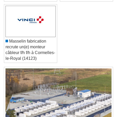
normal.
Text Edge Style
Font Family
Reset
Done
Masselin fabrication
Close Modal Dialog
recrute un(e) monteur
End of dialog window.
câbleur f/h f/h à Cormelles-
le-Royal (14123)