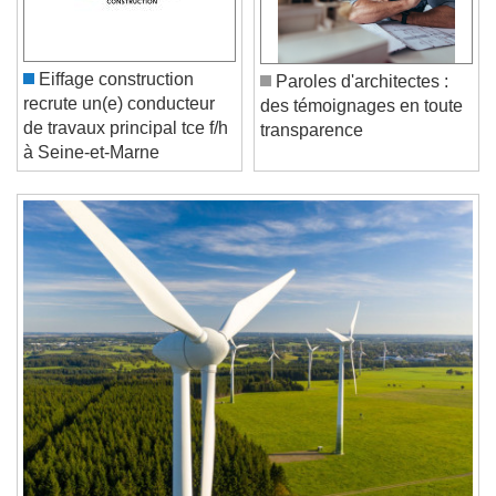
Play Video
Play
Skip Backward
Skip Forward
Unmute
Current Time
0:00
Eiffage construction
Paroles d'architectes :
/
recrute un(e) conducteur
des témoignages en toute
Duration
-:-
de travaux principal tce f/h
transparence
Loaded
:
0%
à Seine-et-Marne
Stream Type
LIVE
Seek to live, currently behind live
LIVE
Remaining Time
-
0:00
1x
Playback Rate
Chapters
Chapters
Descriptions
descriptions off
, selected
Subtitles
subtitles settings
, opens subtitles
settings dialog