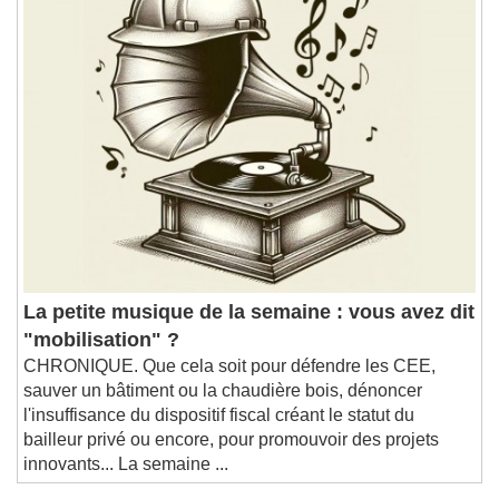
Playback Rate
Chapters
Chapters
Descriptions
descriptions off
, selected
Subtitles
subtitles settings
, opens subtitles
settings dialog
subtitles off
, selected
Audio Track
Picture-in-Picture
Fullscreen
La petite musique de la semaine : vous avez dit
This is a modal window.
"mobilisation" ?
Beginning of dialog window. Escape will cancel
CHRONIQUE. Que cela soit pour défendre les CEE,
and close the window.
sauver un bâtiment ou la chaudière bois, dénoncer
Text
l'insuffisance du dispositif fiscal créant le statut du
bailleur privé ou encore, pour promouvoir des projets
Color
Opacity
innovants... La semaine ...