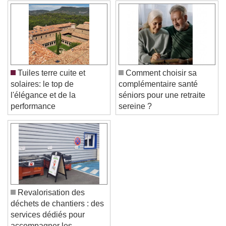
Text Background
Color
Opacity
Caption Area Background
Color
Opacity
Font Size
Tuiles terre cuite et
Comment choisir sa
solaires: le top de
complémentaire santé
l'élégance et de la
séniors pour une retraite
Text Edge Style
performance
sereine ?
Font Family
Reset
Done
Close Modal Dialog
Revalorisation des
End of dialog window.
déchets de chantiers : des
services dédiés pour