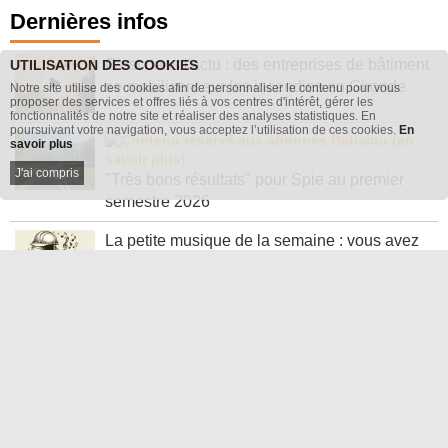
Dernières infos
UTILISATION DES COOKIES
C'est dans l'actu : des entreprises de bâtiment
Notre site utilise des cookies afin de personnaliser le contenu pour vous
se mobilisent sur les incendies en Gironde
proposer des services et offres liés à vos centres d'intérêt, gérer les
fonctionnalités de notre site et réaliser des analyses statistiques. En
poursuivant votre navigation, vous acceptez l’utilisation de ces cookies.
En
savoir plus
J'ai compris
"Très bons résultats" pour Spie au premier
semestre 2026
La petite musique de la semaine : vous avez
dit "congés" ?
Porté par l'Amérique latine, le groupe Holcim
relève ses objectifs pour 2026
Réussir un projet de rénovation énergétique