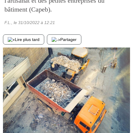
l'artisanat et des petites entreprises du
bâtiment (Capeb).
F.L.
, le
31/10/2022
à 12:21
Lire plus tard
Partager