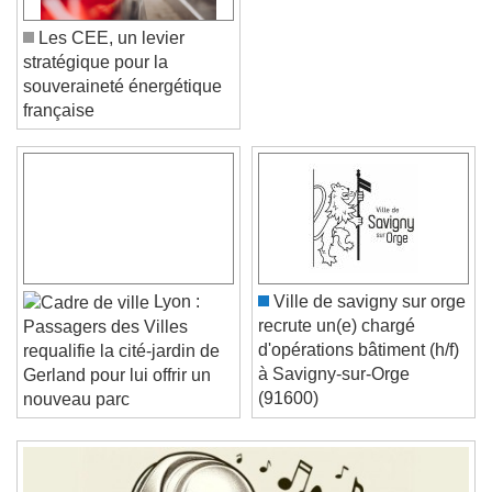
Les CEE, un levier
stratégique pour la
souveraineté énergétique
française
Video Player is loading.
Play Video
Play
Skip Backward
Skip Forward
Unmute
Current Time
0:00
Lyon :
Ville de savigny sur orge
/
recrute un(e) chargé
Passagers des Villes
Duration
-:-
d'opérations bâtiment (h/f)
requalifie la cité-jardin de
Loaded
:
0%
à Savigny-sur-Orge
Stream Type
LIVE
Gerland pour lui offrir un
(91600)
Seek to live, currently behind live
LIVE
nouveau parc
Remaining Time
-
0:00
1x