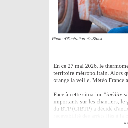
Photo d'illustration.
© iStock
En ce 27 mai 2026, le thermomèt
territoire métropolitain. Alors 
orange la veille, Météo France a
Face à cette situation "
inédite s
importants sur les chantiers, l
du BTP (CIBTP) a décidé d'antic
recevabilité des arrêts liés à la 
Il