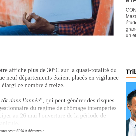
BTP
CONJ
Maza
étude
gran
un e
re affiche plus de 30°C sur la quasi-totalité du
Tri
que neuf départements étaient placés en vigilance
 élargi ce nombre à treize.
i tôt dans l'année
", qui peut générer des risques
e gestionnaire du régime de chômage intempéries
iper au 26 mai l'ouverture de la période de
canicule.
 vous reste 60% à découvrir.