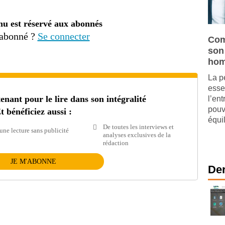
nu est réservé aux abonnés
 abonné ?
Se connecter
Com
son 
hom
La p
esse
ant pour le lire dans son intégralité
l’en
pouv
t bénéficiez aussi :
équil
De toutes les interviews et
une lecture sans publicité
analyses exclusives de la
rédaction
JE M'ABONNE
Der