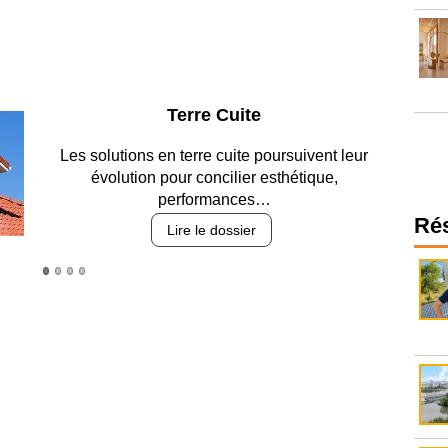
Parking et garages
Entre circulation, sécurisation des accès, durabilité
des revêtements et intégration…
Lire le dossier
Ré