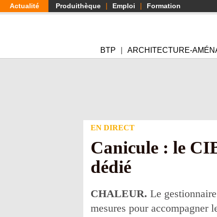
Aller
Actualité
Produithèque
Emploi
Formation
au
contenu
principal
BTP
ARCHITECTURE-AMÉN
EN DIRECT
Canicule : le CI
dédié
CHALEUR.
Le gestionnair
mesures pour accompagner les