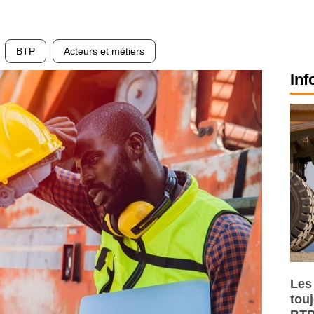
BTP
Acteurs et métiers
Inf
Les
tou