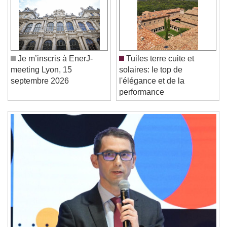
Video Player is loading.
Play Video
Play
Skip Backward
Skip Forward
Unmute
Je m’inscris à EnerJ-
Tuiles terre cuite et
Current Time
0:00
meeting Lyon, 15
solaires: le top de
/
septembre 2026
l'élégance et de la
Duration
-:-
performance
Loaded
:
0%
Stream Type
LIVE
Seek to live, currently behind live
LIVE
Remaining Time
-
0:00
1x
Playback Rate
Chapters
Chapters
Descriptions
descriptions off
, selected