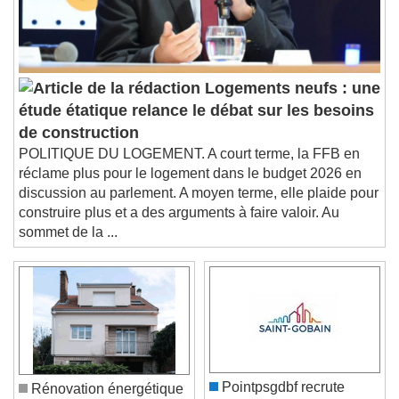
Subtitles
subtitles settings
, opens subtitles
settings dialog
subtitles off
, selected
Audio Track
Logements neufs : une
étude étatique relance le débat sur les besoins
Picture-in-Picture
Fullscreen
This is a modal window.
de construction
POLITIQUE DU LOGEMENT. A court terme, la FFB en
Beginning of dialog window. Escape will cancel
réclame plus pour le logement dans le budget 2026 en
and close the window.
discussion au parlement. A moyen terme, elle plaide pour
Text
construire plus et a des arguments à faire valoir. Au
sommet de la ...
Color
Opacity
Text Background
Color
Opacity
Caption Area Background
Color
Opacity