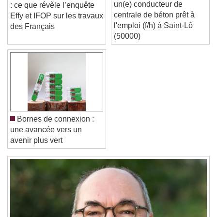
Pointpsgdbf recrute
Rénovation énergétique
Font Size
un(e) conducteur de
: ce que révèle l’enquête
centrale de béton prêt à
Effy et IFOP sur les travaux
l'emploi (f/h) à Saint-Lô
des Français
Text Edge Style
(50000)
Font Family
Reset
Done
Close Modal Dialog
Bornes de connexion :
End of dialog window.
une avancée vers un
avenir plus vert