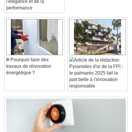
l'élégance et de la
performance
Video Player is loading.
Play Video
Play
Skip Backward
Skip Forward
Unmute
Current Time
0:00
Pourquoi faire des
/
travaux de rénovation
Pyramides d'or de la FPI :
Duration
-:-
énergétique ?
le palmarès 2025 fait la
Loaded
:
0%
Stream Type
LIVE
part belle à l'innovation
Seek to live, currently behind live
LIVE
responsable
Remaining Time
-
0:00
1x
Playback Rate
Chapters
Chapters