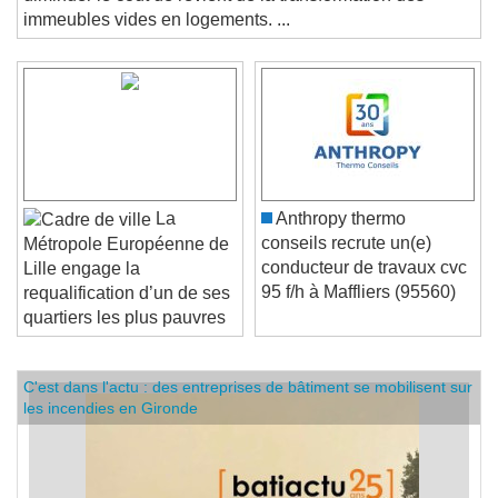
diminuer le coût de revient de la transformation des
immeubles vides en logements. ...
La
Anthropy thermo
conseils recrute un(e)
Métropole Européenne de
conducteur de travaux cvc
Lille engage la
95 f/h à Maffliers (95560)
requalification d’un de ses
quartiers les plus pauvres
C'est dans l'actu : des entreprises de bâtiment se mobilisent sur
les incendies en Gironde