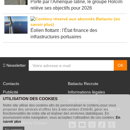
Porté par l'Amérique latine, le groupe Holcim
relève ses objectifs pour 2026
Éolien flottant : l'État finance des
infrastructures portuaires
Newsletter
Contacts
Batiactu Recrute
Publicité
Informations légales
UTILISATION DES COOKIES
Abonnement Batiactu
Site annonceurs
Notre site utilise des cookies afin de personnaliser le contenu pour vous
proposer des services et offres liés à vos centres d'intérêt, gérer les
Voir les contenus+ de Batiactu
Politique de confidentialité et
fonctionnalités de notre site et réaliser des analyses statistiques. En
poursuivant votre navigation, vous acceptez l’utilisation de ces cookies.
En
cookies
savoir plus
© 2026 Batiactu Groupe