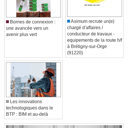
Caption Area Background
Color
Opacity
Font Size
Aximum recrute un(e)
Bornes de connexion :
chargé d'affaires /
une avancée vers un
conducteur de travaux -
avenir plus vert
Text Edge Style
equipements de la route h/f
à Brétigny-sur-Orge
(91220)
Font Family
Reset
Done
Close Modal Dialog
End of dialog window.
Les innovations
technologiques dans le
BTP : BIM et au-delà