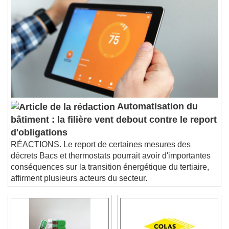
Descriptions
descriptions off
, selected
Subtitles
subtitles settings
, opens subtitles
settings dialog
subtitles off
, selected
Audio Track
Picture-in-Picture
Fullscreen
Automatisation du
This is a modal window.
bâtiment : la filière vent debout contre le report
Beginning of dialog window. Escape will cancel
d'obligations
and close the window.
RÉACTIONS. Le report de certaines mesures des
Text
décrets Bacs et thermostats pourrait avoir d'importantes
conséquences sur la transition énergétique du tertiaire,
Color
Opacity
affirment plusieurs acteurs du secteur.
Text Background
Color
Opacity