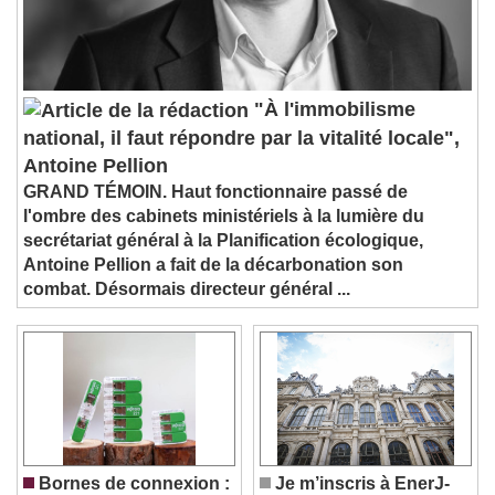
Audio Track
Picture-in-Picture
Fullscreen
This is a modal window.
Beginning of dialog window. Escape will
"À l'immobilisme
cancel and close the window.
national, il faut répondre par la vitalité locale",
Text
Antoine Pellion
GRAND TÉMOIN. Haut fonctionnaire passé de
Color
Opacity
l'ombre des cabinets ministériels à la lumière du
Text Background
secrétariat général à la Planification écologique,
Antoine Pellion a fait de la décarbonation son
combat. Désormais directeur général ...
Color
Opacity
Caption Area Background
Color
Opacity
Font Size
Text Edge Style