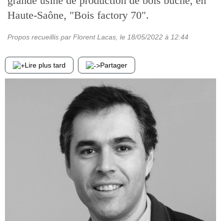
grande usine de production de bois bûche, en
Haute-Saône, "Bois factory 70".
Propos recueillis par Florent Lacas
, le
18/05/2022
à 12:44
Lire plus tard
Partager