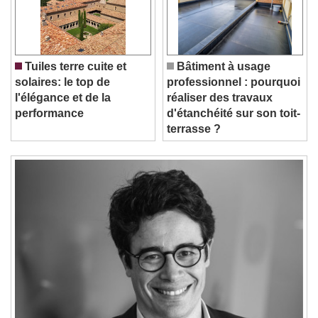
Play
Skip Backward
Skip Forward
Unmute
Current Time
0:00
/
Duration
-:-
Tuiles terre cuite et
Bâtiment à usage
Loaded
:
0%
solaires: le top de
professionnel : pourquoi
Stream Type
LIVE
l'élégance et de la
réaliser des travaux
Seek to live, currently behind live
LIVE
performance
d'étanchéité sur son toit-
Remaining Time
-
0:00
terrasse ?
1x
Playback Rate
Chapters
Chapters
Descriptions
descriptions off
, selected
Subtitles
subtitles settings
, opens subtitles
settings dialog
subtitles off
, selected