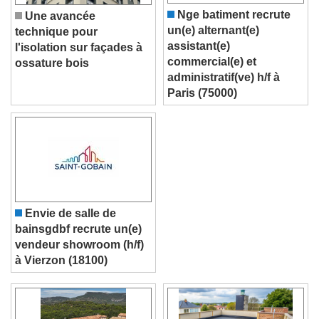
Nge batiment recrute
Une avancée
un(e) alternant(e)
technique pour
assistant(e)
l'isolation sur façades à
commercial(e) et
ossature bois
administratif(ve) h/f à
Paris (75000)
Envie de salle de
bainsgdbf recrute un(e)
vendeur showroom (h/f)
à Vierzon (18100)
Video Player is loading.
Play Video