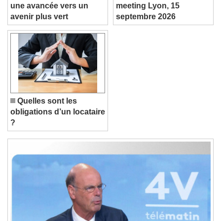
Bornes de connexion :
Je m’inscris à EnerJ-
une avancée vers un
meeting Lyon, 15
avenir plus vert
septembre 2026
Font Family
Reset
Done
Close Modal Dialog
End of dialog window.
Quelles sont les
obligations d’un locataire
?