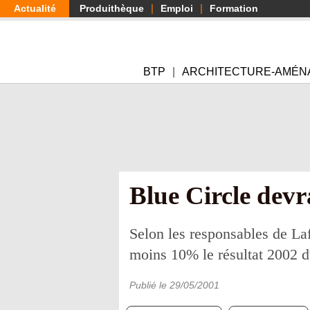
Aller
Actualité
Produithèque
Emploi
Formation
au
contenu
principal
BTP
ARCHITECTURE-AMÉN
Blue Circle devr
Selon les responsables de Laf
moins 10% le résultat 2002 
Publié le
29/05/2001