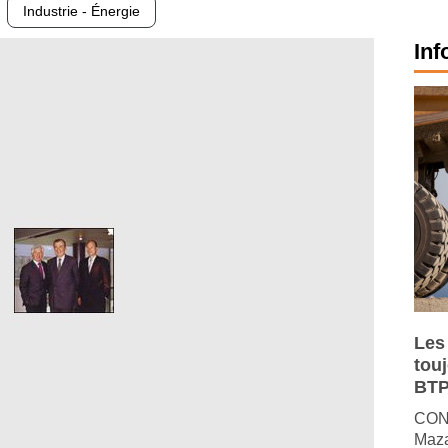
Industrie - Énergie
Inf
Les
tou
BTP
CONJ
Maza