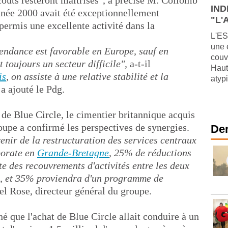
coûts resteront maîtrisés", a précisé M. Collomb
IND
année 2000 avait été exceptionnellement
"L'A
permis une excellente activité dans la
L'ES
une 
tendance est favorable en Europe, sauf en
couv
t toujours un secteur difficile",
a-t-il
Haut
is
, on assiste à une relative stabilité et la
atypi
 a ajouté le Pdg.
de Blue Circle, le cimentier britannique acquis
roupe a confirmé les perspectives de synergies.
Der
enir de la restructuration des services centraux
porate en
Grande-Bretagne
, 25% de réductions
ste des recouvrements d'activités entre les deux
, et 35% proviendra d'un programme de
el Rose, directeur général du groupe.
 que l'achat de Blue Circle allait conduire à un