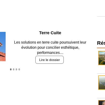
Parking et garages
Ré
Entre circulation, sécurisation des accès, durabilité
des revêtements et intégration…
Lire le dossier