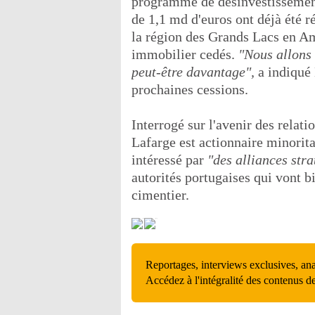
programme de désinvestissement 
de 1,1 md d'euros ont déjà été r
la région des Grands Lacs en Am
immobilier cedés.
"Nous allons 
peut-être davantage",
a indiqué 
prochaines cessions.
Interrogé sur l'avenir des relat
Lafarge est actionnaire minorit
intéressé par
"des alliances str
autorités portugaises qui vont 
cimentier.
Reportages, interviews exclusives, an
Accédez à l'intégralité des contenus d