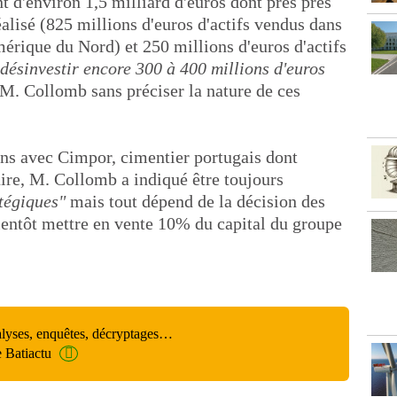
d'environ 1,5 milliard d'euros dont près près
éalisé (825 millions d'euros d'actifs vendus dans
érique du Nord) et 250 millions d'euros d'actifs
désinvestir encore 300 à 400 millions d'euros
M. Collomb sans préciser la nature de ces
ions avec Cimpor, cimentier portugais dont
aire, M. Collomb a indiqué être toujours
atégiques"
mais tout dépend de la décision des
bientôt mettre en vente 10% du capital du groupe
alyses, enquêtes, décryptages…
e Batiactu