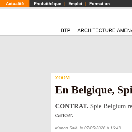
Aller
Actualité
Produithèque
Emploi
Formation
au
contenu
principal
BTP
ARCHITECTURE-AMÉN
ZOOM
En Belgique, Spi
CONTRAT.
Spie Belgium rem
cancer.
Manon Salé
, le
07/05/2026
à 16:43