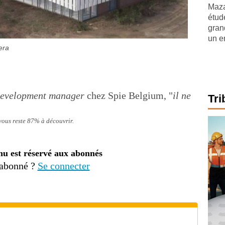
Maza
étude
gran
un e
era
development manager
chez Spie Belgium, "
il ne
Tri
 vous reste 87% à découvrir.
nu est réservé aux abonnés
 abonné ?
Se connecter