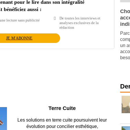
ant pour le lire dans son intégralité
t bénéficiez aussi :
Cho
acc
De toutes les interviews et
une lecture sans publicité
analyses exclusives de la
ind
rédaction
Parc
JE M'ABONNE
comp
un a
acco
beso
Der
Parking et garages
Entre circulation, sécurisation des accès, durabilité
des revêtements et intégration…