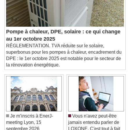
Subtitles
subtitles settings
, opens subtitles
settings dialog
subtitles off
, selected
Audio Track
Pompe à chaleur, DPE, solaire : ce qui change
Picture-in-Picture
Fullscreen
au 1er octobre 2025
This is a modal window.
RÉGLEMENTATION. TVA réduite sur le solaire,
Beginning of dialog window. Escape will cancel
superbonus pour les pompes à chaleur, encadrement du
and close the window.
DPE : le 1er octobre 2025 est notable pour le secteur de
Text
la rénovation énergétique.
Color
Opacity
Text Background
Color
Opacity
Caption Area Background
Je m’inscris à EnerJ-
Vous n'avez peut-être
Color
Opacity
meeting Lyon, 15
jamais entendu parler de