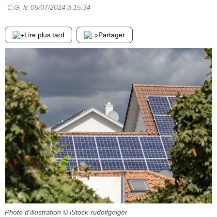
C.G
, le
05/07/2024
à 15:34
Lire plus tard
Partager
Photo d'illustration
© iStock-rudolfgeiger