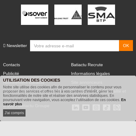
Newsletter
Contacts
Batiactu Recrute
Publicité
Informations légales
UTILISATION DES COOKIES
Abonnement Batiactu
Site annonceurs
Notre site utilise des cookies afin de personnaliser le contenu pour vous
proposer des services et offres liés à vos centres d'intérêt, gérer les
Voir les contenus+ de Batiactu
Politique de confidentialité et
fonctionnalités de notre site et réaliser des analyses statistiques. En
poursuivant votre navigation, vous acceptez l’utilisation de ces cookies.
En
cookies
savoir plus
© 2026 Batiactu Groupe
J'ai compris