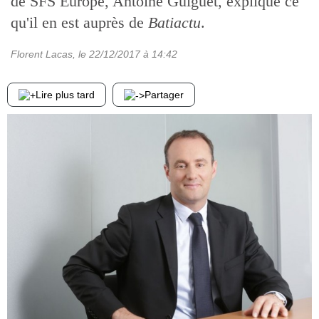
de SFS Europe, Antoine Guiguet, explique ce
qu'il en est auprès de
Batiactu
.
Florent Lacas
, le
22/12/2017
à 14:42
Lire plus tard
Partager