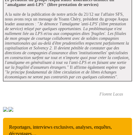
"amalgame anti-LPS" (libre prestation de services)
A la suite de la publication de notre article du 21/12 sur l'affaire SFS,
nous avons reçu un message de Yoann Chéry, président du groupe Asqua
leader assurances :
"Je dénonce 'l'amalgame 'anti-LPS' (libre prestation
de service) relayé par quelques opportunistes. La problématique n'est
nullement liée au LPS et/ou aux compagnies dites 'fragiles'. Les filiales
de mon groupe de courtage collaborent avec de solides compagnies
internationales qui au-delà d'être prudentielles respectent parfaitement la
capitalisation et Solvency 2. Il devient pénible de constater que des
directions de compagnies d'assurance dites 'institutionnelles' spécialisées
en construction surfent sur tout et n'importe quoi pour créer la confusion,
l'amalgame en généralisant à tout va l'anti-LPS et en faisant une sortie
sur la fragilité d'assureurs étrangers."
Il affirme également espérer que
"le principe fondamental de libre circulation et de libres échanges
économiques ne seront pas contrariés par ces quelques calomnies"
.
Florent Lacas
Reportages, interviews exclusives, analyses, enquêtes,
décryptages…