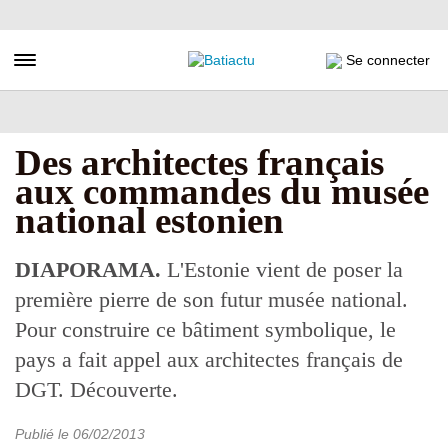
Aller
au
contenu
Toggle navigation
Se connecter
principal
Des architectes français
aux commandes du musée
national estonien
DIAPORAMA.
L'Estonie vient de poser la
première pierre de son futur musée national.
Pour construire ce bâtiment symbolique, le
pays a fait appel aux architectes français de
DGT. Découverte.
Publié le
06/02/2013