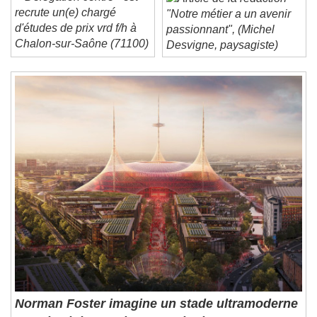
Unmute
Délégation centre - est
Current Time
0:00
recrute un(e) chargé
"Notre métier a un avenir
/
d'études de prix vrd f/h à
passionnant", (Michel
Duration
-:-
Chalon-sur-Saône (71100)
Desvigne, paysagiste)
Loaded
:
0%
Stream Type
LIVE
Seek to live, currently behind live
LIVE
Remaining Time
-
0:00
1x
Playback Rate
Chapters
Chapters
Descriptions
descriptions off
, selected
Subtitles
subtitles settings
, opens subtitles
settings dialog
subtitles off
, selected
Audio Track
Norman Foster imagine un stade ultramoderne