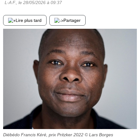
L-A F.
, le
28/05/2026
à 09:37
Lire plus tard
Partager
Diébédo Francis Kéré, prix Pritzker 2022
© Lars Borges