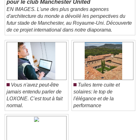
pour le club Manchester United
Picture-in-Picture
Fullscreen
This is a modal window.
EN IMAGES. L'une des plus grandes agences
d'architecture du monde a dévoilé les perspectives du
Beginning of dialog window. Escape will cancel
futur stade de Manchester, au Royaume-Uni. Découverte
and close the window.
de ce projet international dans notre diaporama.
Text
Color
Opacity
Text Background
Color
Opacity
Caption Area Background
Vous n'avez peut-être
Tuiles terre cuite et
jamais entendu parler de
solaires: le top de
Color
Opacity
LOXONE. C'est tout à fait
l'élégance et de la
Font Size
normal.
performance
Text Edge Style