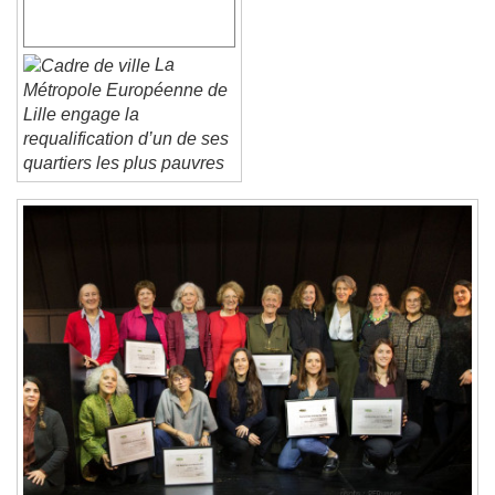
Font Family
La
Métropole Européenne de
Reset
Done
Lille engage la
Close Modal Dialog
requalification d’un de ses
End of dialog window.
quartiers les plus pauvres