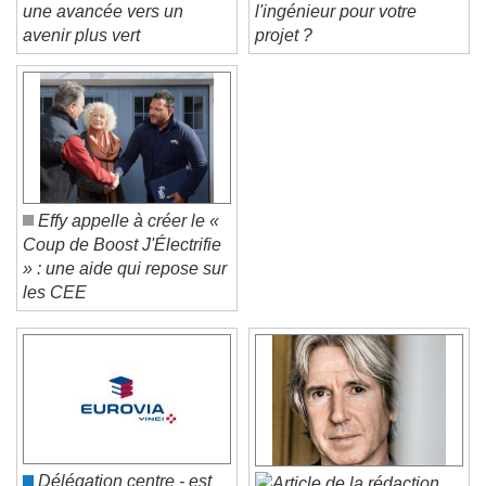
Bornes de connexion :
Comment trouver
une avancée vers un
l'ingénieur pour votre
avenir plus vert
projet ?
Effy appelle à créer le «
Coup de Boost J'Électrifie
» : une aide qui repose sur
les CEE
Video Player is loading.
Play Video
Play
Skip Backward
Skip Forward