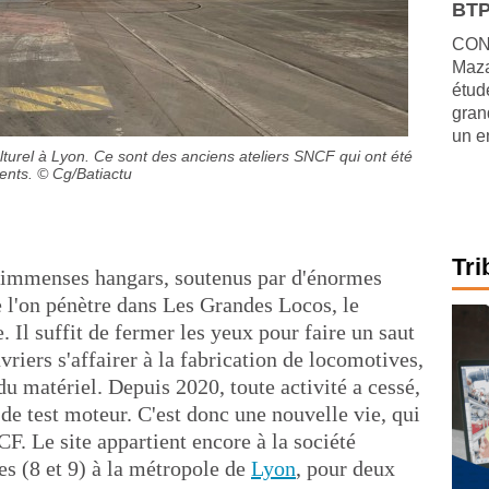
BTP
CONJ
Maza
étude
gran
un e
turel à Lyon. Ce sont des anciens ateliers SNCF qui ont été
ments.
© Cg/Batiactu
Tri
s immenses hangars, soutenus par d'énormes
e l'on pénètre dans Les Grandes Locos, le
 Il suffit de fermer les yeux pour faire un saut
vriers s'affairer à la fabrication de locomotives,
du matériel. Depuis 2020, toute activité a cessé,
e de test moteur. C'est donc une nouvelle vie, qui
CF. Le site appartient encore à la société
les (8 et 9) à la métropole de
Lyon
, pour deux