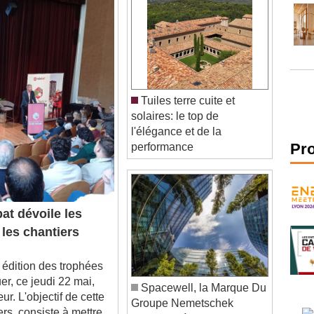
Tuiles terre cuite et
solaires: le top de
l'élégance et de la
performance
Pr
at dévoile les
les chantiers
dition des trophées
er, ce jeudi 22 mai,
Spacewell, la Marque Du
r. L'objectif de cette
Groupe Nemetschek
rs, consiste à mettre ...
Contribue à La Lutte Contre