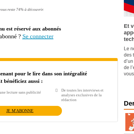
 vous reste 74% à découvrir.
Et 
nu est réservé aux abonnés
appo
 abonné ?
Se connecter
tec
Le n
des 
d’un
de l
ant pour le lire dans son intégralité
vous 
t bénéficiez aussi :
De toutes les interviews et
une lecture sans publicité
analyses exclusives de la
rédaction
Der
JE M'ABONNE