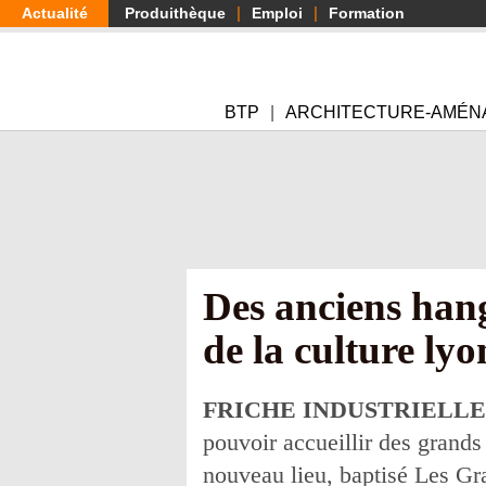
Aller
Actualité
Produithèque
Emploi
Formation
au
contenu
principal
BTP
ARCHITECTURE-AMÉN
Des anciens han
de la culture lyo
FRICHE INDUSTRIELLE
pouvoir accueillir des grand
nouveau lieu, baptisé Les Gr