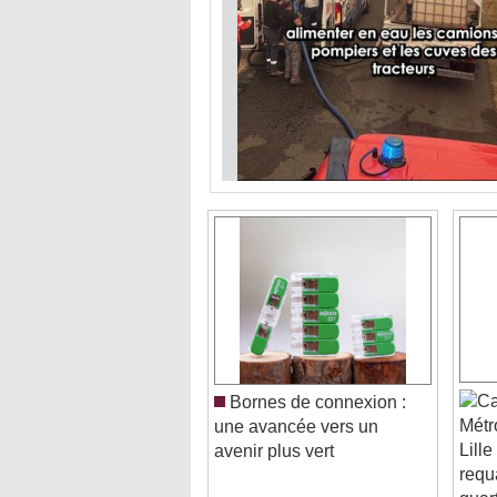
Bornes de connexion :
Métr
une avancée vers un
Lill
avenir plus vert
requ
quar