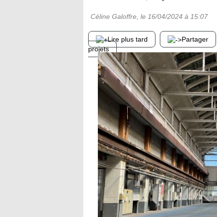
Céline Galoffre
, le
16/04/2024
à 15:07
Lire plus tard
Partager
projets