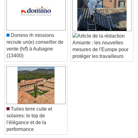
Caption Area Background
Color
Opacity
Font Size
Domino rh missions
recrute un(e) conseiller de
Amiante : les nouvelles
Text Edge Style
vente (h/f) à Aubagne
mesures de l'Europe pour
(13400)
protéger les travailleurs
Font Family
Reset
Done
Close Modal Dialog
End of dialog window.
Tuiles terre cuite et
solaires: le top de
l'élégance et de la
performance