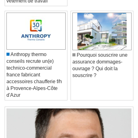
vêtement de travail
Video Player is loading.
Play Video
Play
Skip Backward
Skip Forward
Anthropy thermo
Pourquoi souscrire une
Unmute
conseils recrute un(e)
assurance dommages-
Current Time
0:00
technico-commercial
ouvrage ? Qui doit la
/
france fabricant
souscrire ?
Duration
-:-
accessoires chaufferie f/h
Loaded
:
0%
à Provence-Alpes-Côte
Stream Type
LIVE
d'Azur
Seek to live, currently behind live
LIVE
Remaining Time
-
0:00
1x
Playback Rate
Chapters