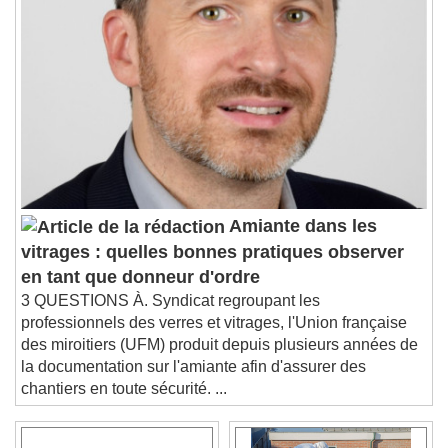
Chapters
Descriptions
descriptions off
, selected
Subtitles
subtitles settings
, opens subtitles
settings dialog
subtitles off
, selected
Audio Track
Picture-in-Picture
Fullscreen
Amiante dans les
This is a modal window.
vitrages : quelles bonnes pratiques observer
Beginning of dialog window. Escape will cancel
en tant que donneur d'ordre
and close the window.
3 QUESTIONS À. Syndicat regroupant les
Text
professionnels des verres et vitrages, l'Union française
des miroitiers (UFM) produit depuis plusieurs années de
Color
Opacity
la documentation sur l'amiante afin d'assurer des
Text Background
chantiers en toute sécurité. ...
Color
Opacity