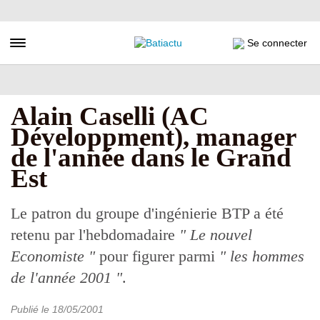
Aller
au
contenu
Toggle navigation
Se connecter
principal
Alain Caselli (AC
Développment), manager
de l'année dans le Grand
Est
Le patron du groupe d'ingénierie BTP a été
retenu par l'hebdomadaire
" Le nouvel
Economiste "
pour figurer parmi
" les hommes
de l'année 2001 "
.
Publié le
18/05/2001