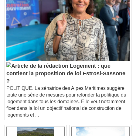
Descriptions
descriptions off
, selected
Subtitles
subtitles settings
, opens subtitles
settings dialog
subtitles off
, selected
Audio Track
Picture-in-Picture
Fullscreen
This is a modal window.
Logement : que
Beginning of dialog window. Escape will cancel
contient la proposition de loi Estrosi-Sassone
and close the window.
?
Text
POLITIQUE. La sénatrice des Alpes Maritimes suggère
toute une série de mesures pour refonder la politique du
Color
Opacity
logement dans tous les domaines. Elle veut notamment
Text Background
fixer dans la loi un objectif national de construction de
logements et ...
Color
Opacity
Caption Area Background