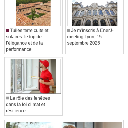
Color
Opacity
Font Size
Tuiles terre cuite et
Je m’inscris à EnerJ-
Text Edge Style
solaires: le top de
meeting Lyon, 15
l'élégance et de la
septembre 2026
performance
Font Family
Reset
Done
Close Modal Dialog
End of dialog window.
Le rôle des fenêtres
dans la loi climat et
résilience