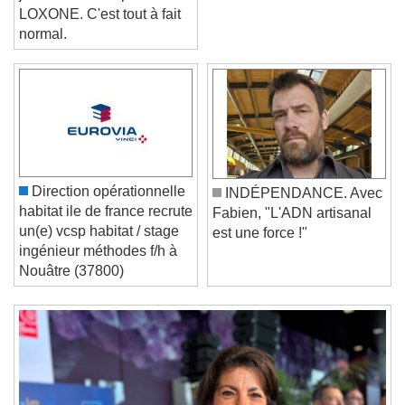
jamais entendu parler de
LOXONE. C'est tout à fait
normal.
Video Player is loading.
Play Video
Play
Skip Backward
Skip Forward
Unmute
Current Time
0:00
/
Direction opérationnelle
INDÉPENDANCE. Avec
Duration
-:-
habitat ile de france recrute
Fabien, "L'ADN artisanal
Loaded
:
0%
Stream Type
LIVE
un(e) vcsp habitat / stage
est une force !"
Seek to live, currently behind live
LIVE
ingénieur méthodes f/h à
Remaining Time
-
0:00
Nouâtre (37800)
1x
Playback Rate
Chapters
Chapters