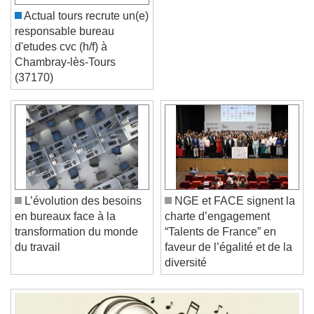
Actual tours recrute un(e)
responsable bureau
d'etudes cvc (h/f) à
Chambray-lès-Tours
(37170)
Video Player is loading.
Play Video
Play
Skip Backward
Skip Forward
Unmute
Current Time
0:00
/
Duration
-:-
L’évolution des besoins
NGE et FACE signent la
Loaded
:
0%
en bureaux face à la
charte d’engagement
Stream Type
LIVE
transformation du monde
“Talents de France” en
Seek to live, currently behind live
LIVE
du travail
faveur de l’égalité et de la
Remaining Time
-
0:00
diversité
1x
Playback Rate