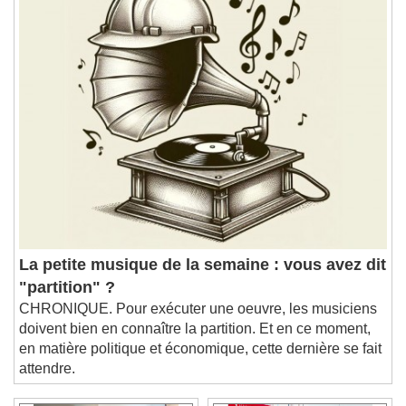
Chapters
Chapters
Descriptions
descriptions off
, selected
Subtitles
subtitles settings
, opens subtitles
settings dialog
subtitles off
, selected
Audio Track
Picture-in-Picture
Fullscreen
This is a modal window.
Beginning of dialog window. Escape will cancel
La petite musique de la semaine : vous avez dit
and close the window.
"partition" ?
Text
CHRONIQUE. Pour exécuter une oeuvre, les musiciens
doivent bien en connaître la partition. Et en ce moment,
en matière politique et économique, cette dernière se fait
Color
Opacity
attendre.
Text Background