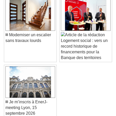
Color
Opacity
Caption Area Background
Color
Opacity
Font Size
Moderniser un escalier
sans travaux lourds
Logement social : vers un
Text Edge Style
record historique de
financements pour la
Banque des territoires
Font Family
Reset
Done
Close Modal Dialog
End of dialog window.
Je m’inscris à EnerJ-
meeting Lyon, 15