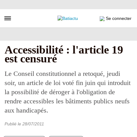
Aller
au
contenu
Toggle navigation
Se connecter
principal
Accessibilité : l'article 19
est censuré
Le Conseil constitutionnel a retoqué, jeudi
soir, un article de loi voté fin juin qui introduit
la possibilité de déroger à l'obligation de
rendre accessibles les bâtiments publics neufs
aux handicapés.
Publié le
28/07/2011