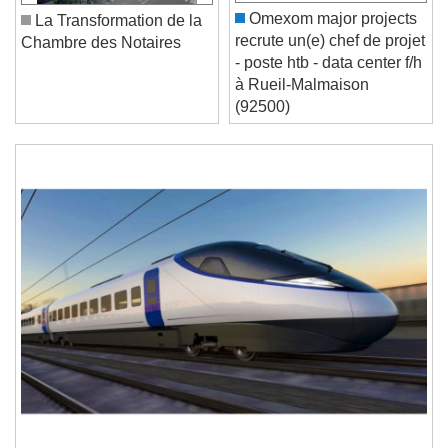
Unmute
Omexom major projects
La Transformation de la
Current Time
0:00
recrute un(e) chef de projet
Chambre des Notaires
/
- poste htb - data center f/h
Duration
-:-
à Rueil-Malmaison
Loaded
:
0%
(92500)
Stream Type
LIVE
Seek to live, currently behind live
LIVE
Remaining Time
-
0:00
1x
Playback Rate
Chapters
Chapters
Descriptions
descriptions off
, selected
Subtitles
subtitles settings
, opens subtitles
settings dialog
subtitles off
, selected
Audio Track