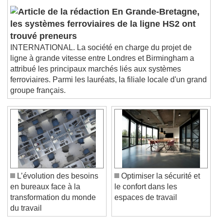
En Grande-Bretagne,
Picture-in-Picture
Fullscreen
les systèmes ferroviaires de la ligne HS2 ont
This is a modal window.
trouvé preneurs
Beginning of dialog window. Escape will cancel
INTERNATIONAL. La société en charge du projet de
and close the window.
ligne à grande vitesse entre Londres et Birmingham a
Text
attribué les principaux marchés liés aux systèmes
ferroviaires. Parmi les lauréats, la filiale locale d'un grand
Color
Opacity
groupe français.
Text Background
Color
Opacity
Caption Area Background
Color
Opacity
Font Size
L’évolution des besoins
Optimiser la sécurité et
en bureaux face à la
le confort dans les
transformation du monde
espaces de travail
Text Edge Style
du travail