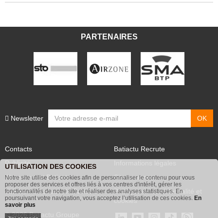
PARTENAIRES
Newsletter
Contacts
Batiactu Recrute
Publicité
Informations légales
UTILISATION DES COOKIES
Abonnement Batiactu
Site annonceurs
Notre site utilise des cookies afin de personnaliser le contenu pour vous
proposer des services et offres liés à vos centres d'intérêt, gérer les
Voir les contenus+ de Batiactu
Politique de confidentialité et
fonctionnalités de notre site et réaliser des analyses statistiques. En
poursuivant votre navigation, vous acceptez l’utilisation de ces cookies.
En
cookies
savoir plus
© 2026 Batiactu Groupe