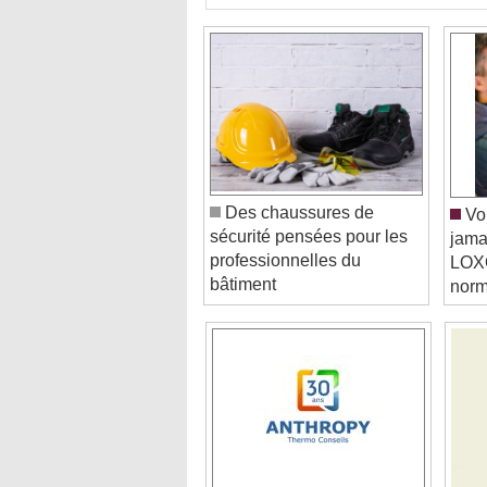
Des chaussures de
Vou
sécurité pensées pour les
jama
professionnelles du
LOXO
bâtiment
norm
Anthropy thermo conseils