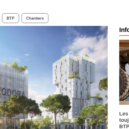
BTP
Chantiers
Inf
Les
tou
BTP