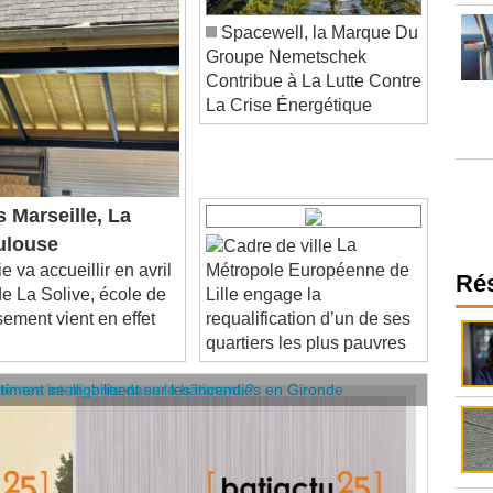
Spacewell, la Marque Du
Groupe Nemetschek
Contribue à La Lutte Contre
La Crise Énergétique
 Marseille, La
ulouse
La
va accueillir en avril
Métropole Européenne de
e La Solive, école de
Lille engage la
Ré
sement vient en effet
requalification d’un de ses
quartiers les plus pauvres
âtiment se mobilisent sur les incendies en Gironde
stèmes intelligents dans le bâtiment ?