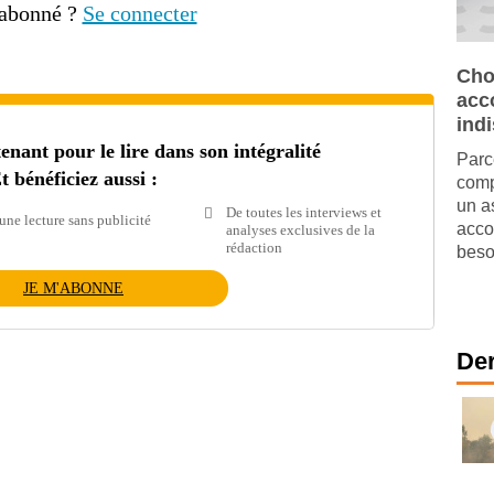
 abonné ?
Se connecter
Cho
acc
ind
ant pour le lire dans son intégralité
Parc
t bénéficiez aussi :
comp
un a
De toutes les interviews et
une lecture sans publicité
acco
analyses exclusives de la
rédaction
beso
JE M'ABONNE
Der