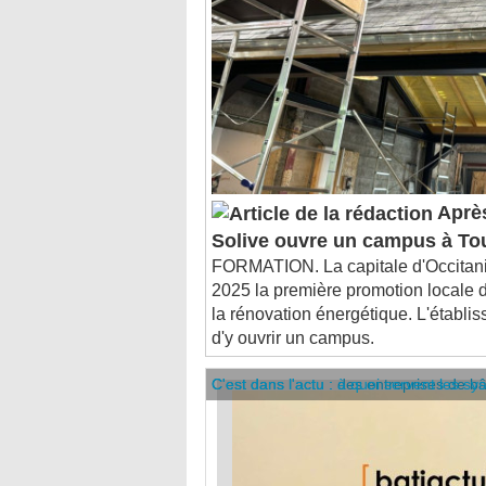
Après
Solive ouvre un campus à To
FORMATION. La capitale d'Occitanie 
2025 la première promotion locale d
la rénovation énergétique. L'établis
d'y ouvrir un campus.
C'est dans l'actu : des entreprises de b
C'est dans l'actu : à quoi servent les sy