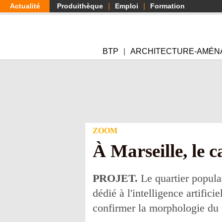
Aller
Actualité
Produithèque
Emploi
Formation
au
contenu
principal
BTP
ARCHITECTURE-AMÉN
ZOOM
À Marseille, le 
PROJET.
Le quartier popula
dédié à l'intelligence artific
confirmer la morphologie du