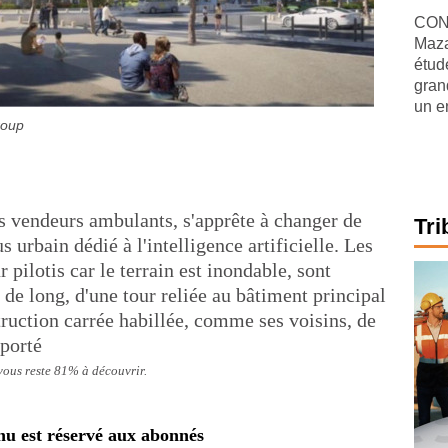
CONJ
Maza
étude
gran
un e
roup
s vendeurs ambulants, s'apprête à changer de
Tri
urbain dédié à l'intelligence artificielle. Les
pilotis car le terrain est inondable, sont
 long, d'une tour reliée au bâtiment principal
truction carrée habillée, comme ses voisins, de
 porté
 vous reste 81% à découvrir.
nu est réservé aux abonnés