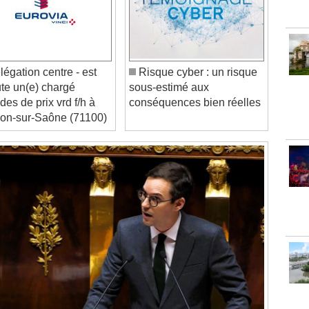
égation centre - est
Risque cyber : un risque
ute un(e) chargé
sous-estimé aux
des de prix vrd f/h à
conséquences bien réelles
on-sur-Saône (71100)
Video Player is loading.