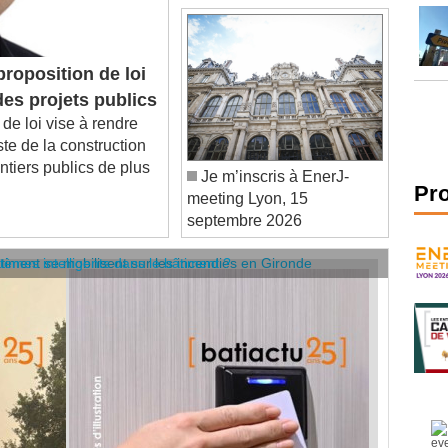
roposition de loi
des projets publics
 loi vise à rendre
te de la construction
ntiers publics de plus
Je m’inscris à EnerJ-
meeting Lyon, 15
Pr
septembre 2026
âtiment se mobilisent sur les incendies en Gironde
stèmes intelligents dans le bâtiment ?