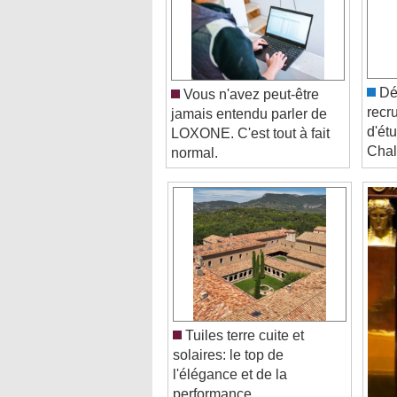
Dél
Vous n'avez peut-être
recr
jamais entendu parler de
d'étu
LOXONE. C'est tout à fait
Chal
normal.
Tuiles terre cuite et
solaires: le top de
l'élégance et de la
performance
Video Player is loading.