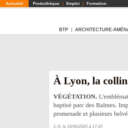
Aller
Actualité
Produithèque
Emploi
Formation
au
contenu
principal
BTP
ARCHITECTURE-AMÉN
À Lyon, la colli
VÉGÉTATION.
L'emblémati
baptisé parc des Balmes. Impl
promenade et plusieurs belvé
C.G
, le
19/06/2025
à 17:20