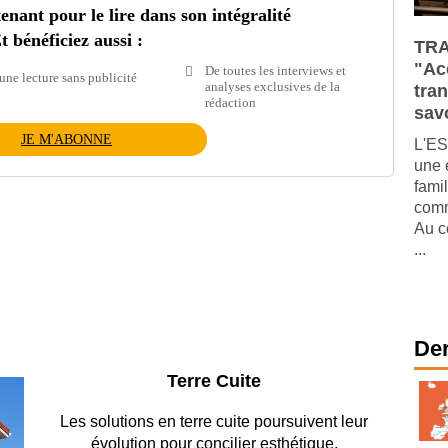
ant pour le lire dans son intégralité
t bénéficiez aussi :
TRA
"Ac
De toutes les interviews et
une lecture sans publicité
analyses exclusives de la
tra
rédaction
savo
JE M'ABONNE
L'ES
une 
fami
comm
Au c
...
Der
Parking et garages
Entre circulation, sécurisation des accès, durabilité
des revêtements et intégration…