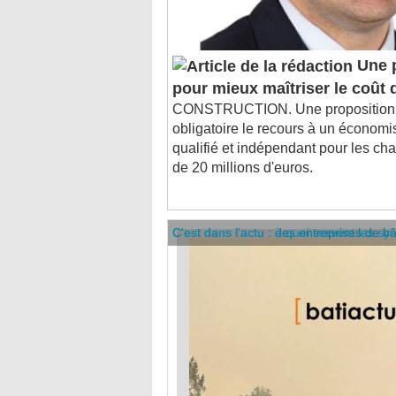
Une p
pour mieux maîtriser le coût 
CONSTRUCTION. Une proposition de
obligatoire le recours à un économis
qualifié et indépendant pour les cha
de 20 millions d'euros.
C'est dans l'actu : des entreprises de b
C'est dans l'actu : à quoi servent les sy