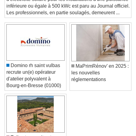
d'électricité solaire pour les installations d'une puissance
and close the window.
inférieure ou égale à 500 kWc est paru au Journal officiel.
Text
Les professionnels, en partie soulagés, demeurent ...
Color
Opacity
Text Background
Color
Opacity
Caption Area Background
Domino rh saint vulbas
MaPrimRénov’ en 2025 :
Color
Opacity
recrute un(e) opérateur
les nouvelles
Font Size
d'atelier polyvalent à
réglementations
Bourg-en-Bresse (01000)
Text Edge Style
Font Family