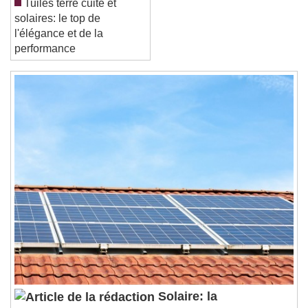
Tuiles terre cuite et
Reset
Done
solaires: le top de
Close Modal Dialog
l'élégance et de la
End of dialog window.
performance
Solaire: la