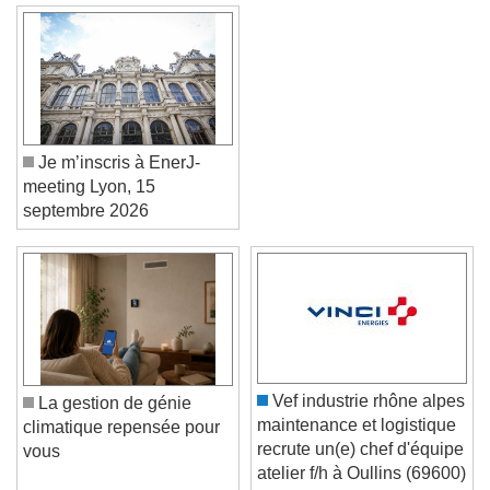
Je m’inscris à EnerJ-
meeting Lyon, 15
septembre 2026
Video Player is loading.
Play Video
Play
Skip Backward
Skip Forward
Unmute
Vef industrie rhône alpes
La gestion de génie
Current Time
0:00
maintenance et logistique
climatique repensée pour
/
recrute un(e) chef d'équipe
vous
Duration
-:-
atelier f/h à Oullins (69600)