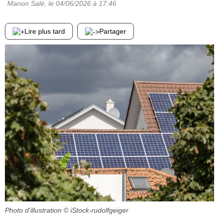
Manon Salé
, le
04/06/2026
à 17:46
Lire plus tard
Partager
Photo d'illustration
© iStock-rudolfgeiger