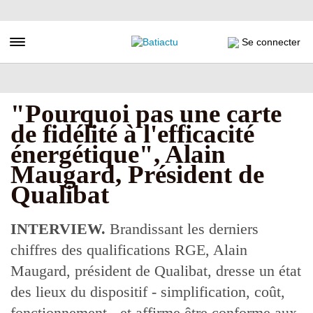
Aller
au
contenu
Toggle navigation
Se connecter
principal
"Pourquoi pas une carte
de fidélité à l'efficacité
énergétique", Alain
Maugard, Président de
Qualibat
INTERVIEW.
Brandissant les derniers
chiffres des qualifications RGE, Alain
Maugard, président de Qualibat, dresse un état
des lieux du dispositif - simplification, coût,
fonctionnement - et affirme être conforme aux