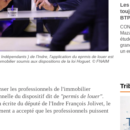
Les
tou
BTP
CONJ
Maza
étude
gran
un e
 Indépendants ) de l'Indre, l'application du eprmis de louer est
mmobilier soumis aux dispositions de la loi Hoguet.
© FNAIM
Tri
nser les professionnels de l'immobilier
nnelle du dispositif dit de
"permis de louer"
.
écrite du député de l'Indre François Jolivet, le
ment a accepté que les professionnels puissent