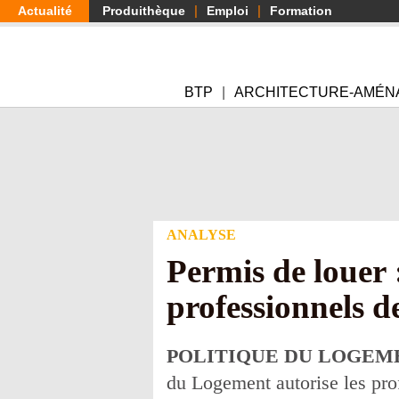
Aller
Actualité
Produithèque
Emploi
Formation
au
contenu
principal
BTP
ARCHITECTURE-AMÉN
ANALYSE
Permis de louer 
professionnels d
POLITIQUE DU LOGEM
du Logement autorise les prof