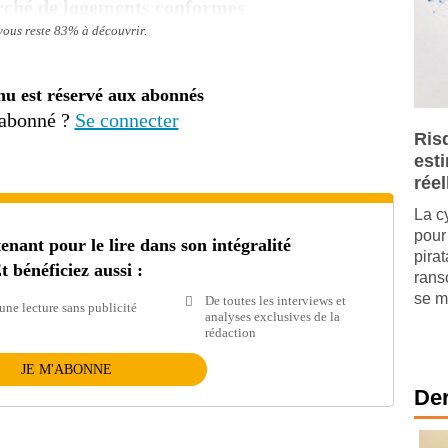
arché de logements conformes
 vous reste 83% à découvrir.
nu est réservé aux abonnés
 abonné ?
Se connecter
Ris
est
réel
La c
pour 
ant pour le lire dans son intégralité
pira
t bénéficiez aussi :
rans
se mu
De toutes les interviews et
une lecture sans publicité
analyses exclusives de la
rédaction
JE M'ABONNE
Der