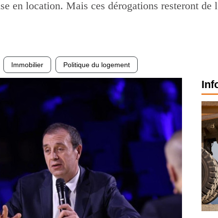
ise en location. Mais ces dérogations resteront de 
Immobilier
Politique du logement
Inf