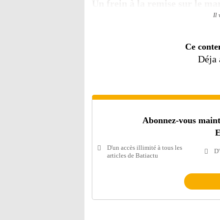
Un frein à la remise sur le m
Il
Ce conte
Déja
Abonnez-vous mainten
E
D'un accès illimité à tous les
D'
articles de Batiactu