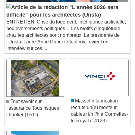
Picture-in-Picture
Fullscreen
"L'année 2026 sera
This is a modal window.
difficile" pour les architectes (Unsfa)
Beginning of dialog window. Escape will cancel
ENTRETIEN. Crise du logement, intelligence artificielle,
and close the window.
bouleversements politiques… Les motifs d'inquiétude
Text
chez les architectes sont nombreux. La présidente de
l'Unsfa, Laure-Anne Duprez-Geoffroy, revient en
Color
Opacity
interview sur ces ...
Text Background
Color
Opacity
Caption Area Background
Color
Opacity
Font Size
Masselin fabrication
Tout savoir sur
recrute un(e) monteur
l'assurance Tous risques
câbleur f/h f/h à Cormelles-
chantier (TRC)
Text Edge Style
le-Royal (14123)