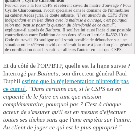
question"
, Cyrille Charbonneau
Peut-on être à la fois CSPS et référent covid du maître d'ouvrage ? Pour
Cyrille Charbonneau, avocat spécialisé dans le domaine de l'immobilier
au cabinet Aedes juris, le doute subsiste.
"Il est attendu du CSPS d'être
indépendant et en lien direct avec la maîtrise d'ouvrage, c'est pourquoi
selon moi peut se poser la question du bien-fondé de ce cumul"
,
explique-t-il auprès de
Batiactu
. Il soulève lui aussi l'idée d'une possible
contradiction entre l'addition de ces deux rôles et l'article R4532-19 du
Code du travail. Et souligne qu'il serait possible de déboucher sur une
situation où le référent covid contrôlerait la mise à jour d'un plan général
de coordination dont il serait par ailleurs l'auteur en tant que CSPS.
Et du côté de l'OPPBTP, quelle est la ligne suivie ?
Interrogé par
Batiactu
, son directeur général Paul
Duphil
estime que la réglementation n'interdit pas
ce cumul
.
"Dans certains cas, si le CSPS est en
capacité de le faire en tant que mission
complémentaire, pourquoi pas ? C'est à chaque
acteur de s'assurer qu'il est en mesure d'effectuer
toutes ses tâches sans que l'une empiète sur l'autre.
Au client de juger ce qui est le plus approprié."