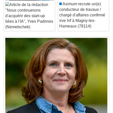
Current Time
0:00
Aximum recrute un(e)
/
conducteur de travaux /
"Nous continuerons
Duration
-:-
chargé d'affaires confirmé
d'acquérir des start-up
Loaded
:
0%
irve h/f à Magny-les-
Stream Type
LIVE
liées à l'IA", Yves Padrines
Hameaux (78114)
Seek to live, currently behind live
LIVE
(Nemetschek)
Remaining Time
-
0:00
1x
Playback Rate
Chapters
Chapters
Descriptions
descriptions off
, selected
Subtitles
subtitles settings
, opens subtitles
settings dialog
subtitles off
, selected
Audio Track