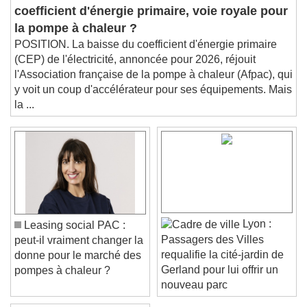
La baisse du
This is a modal window.
coefficient d'énergie primaire, voie royale pour
Beginning of dialog window. Escape will cancel
la pompe à chaleur ?
and close the window.
POSITION. La baisse du coefficient d'énergie primaire
Text
(CEP) de l'électricité, annoncée pour 2026, réjouit
l'Association française de la pompe à chaleur (Afpac), qui
Color
Opacity
y voit un coup d'accélérateur pour ses équipements. Mais
Text Background
la ...
Color
Opacity
Caption Area Background
Color
Opacity
Font Size
Lyon :
Leasing social PAC :
Passagers des Villes
peut-il vraiment changer la
Text Edge Style
requalifie la cité-jardin de
donne pour le marché des
Gerland pour lui offrir un
pompes à chaleur ?
nouveau parc
Font Family