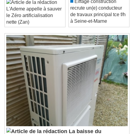
/
Eiffage construction
Duration
-:-
recrute un(e) conducteur
L'Ademe appelle à sauver
Loaded
:
0%
de travaux principal tce f/h
Stream Type
LIVE
le Zéro artificialisation
à Seine-et-Marne
Seek to live, currently behind live
LIVE
nette (Zan)
Remaining Time
-
0:00
1x
Playback Rate
Chapters
Chapters
Descriptions
descriptions off
, selected
Subtitles
subtitles settings
, opens subtitles
settings dialog
subtitles off
, selected
Audio Track
Picture-in-Picture
Fullscreen