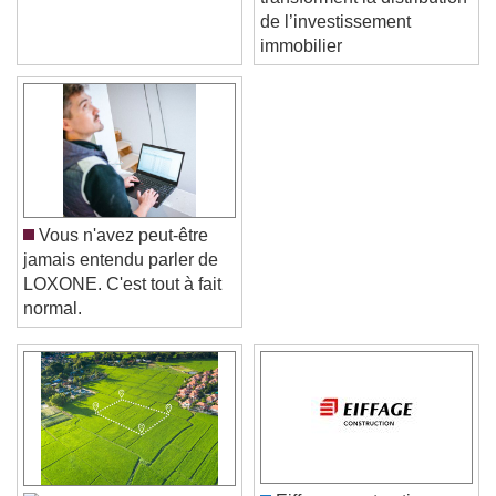
transforment la distribution
de l’investissement
immobilier
Vous n'avez peut-être
jamais entendu parler de
LOXONE. C'est tout à fait
normal.
Video Player is loading.
Play Video
Play
Skip Backward
Skip Forward
Unmute
Current Time
0:00