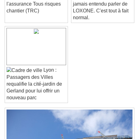
Tout savoir sur
Vous n'avez peut-être
l'assurance Tous risques
jamais entendu parler de
Color
Opacity
chantier (TRC)
LOXONE. C'est tout à fait
Font Size
normal.
Text Edge Style
Font Family
Lyon :
Passagers des Villes
Reset
Done
requalifie la cité-jardin de
Close Modal Dialog
Gerland pour lui offrir un
End of dialog window.
nouveau parc