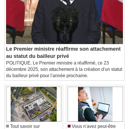
Descriptions
descriptions off
, selected
Subtitles
subtitles settings
, opens subtitles
settings dialog
subtitles off
, selected
Audio Track
Le Premier ministre réaffirme son attachement
Picture-in-Picture
Fullscreen
au statut du bailleur privé
This is a modal window.
POLITIQUE. Le Premier ministre a réaffirmé, ce 23
Beginning of dialog window. Escape will cancel
décembre 2025, son attachement à la création d'un statut
and close the window.
du bailleur privé pour l'année prochaine.
Text
Color
Opacity
Text Background
Color
Opacity
Caption Area Background