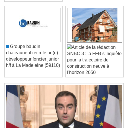
(92400)
Video Player is loading.
Play Video
Play
Skip Backward
Skip Forward
Unmute
Groupe baudin
Current Time
0:00
chateauneuf recrute un(e)
SNBC 3 : la FFB s'inquiète
/
développeur foncier junior
pour la trajectoire de
Duration
-:-
h/f à La Madeleine (59110)
construction neuve à
Loaded
:
0%
Stream Type
LIVE
l'horizon 2050
Seek to live, currently behind live
LIVE
Remaining Time
-
0:00
1x
Playback Rate
Chapters
Chapters